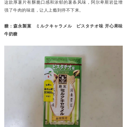
这款厚薯片有酥脆口感和浓郁的薯条风味，阿尔卑斯岩盐增
强了牛肉的味道，让人上瘾到停不下来。
糖：森永製菓 ミルクキャラメル ピスタチオ味 开心果味
牛奶糖