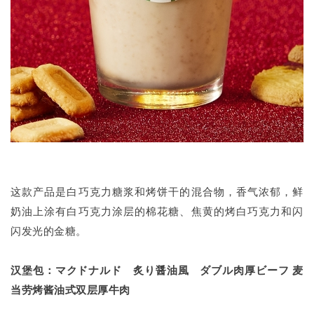
这款产品是白巧克力糖浆和烤饼干的混合物，香气浓郁，鲜
奶油上涂有白巧克力涂层的棉花糖、焦黄的烤白巧克力和闪
闪发光的金糖。
汉堡包：マクドナルド 炙り醤油風 ダブル肉厚ビーフ 麦
当劳烤酱油式双层厚牛肉