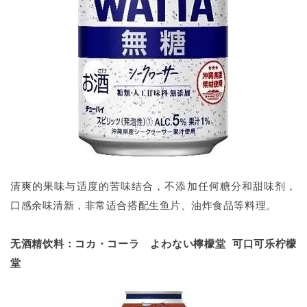
清爽的果味与适度的苦味结合，不添加任何糖分和甜味剂，
口感余味清新，非常适合搭配生鱼片、油炸食品等料理。
无酒精饮料：コカ・コーラ よわない檸檬堂 可口可乐柠檬
堂