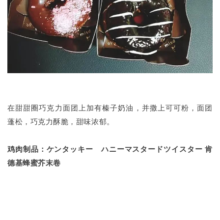
在甜甜圈巧克力面团上加有榛子奶油，并撒上可可粉，面团
蓬松，巧克力酥脆，甜味浓郁。
鸡肉制品：ケンタッキー ハニーマスタードツイスター
肯
德
基
蜂蜜芥末卷