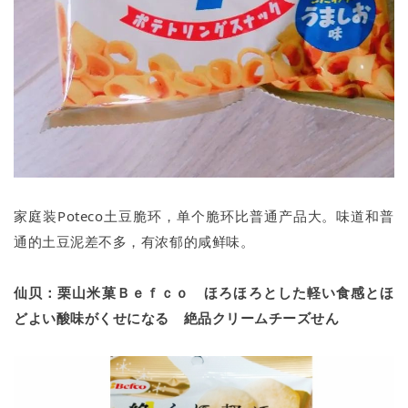
家庭装Poteco土豆脆环，单个脆环比普通产品大。味道和普
通的土豆泥差不多，有浓郁的咸鲜味。
仙贝：栗山米菓Ｂｅｆｃｏ ほろほろとした軽い食感とほ
どよい酸味がくせになる 絶品クリームチーズせん