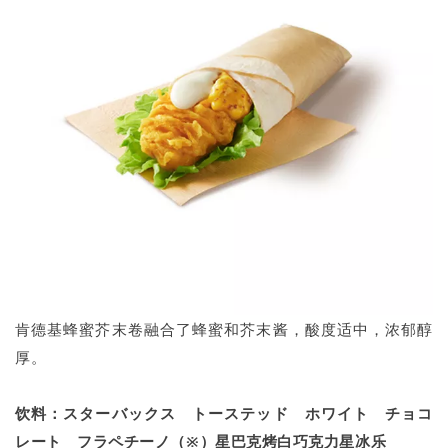
肯德基蜂蜜芥末卷融合了蜂蜜和芥末酱，酸度适中，浓郁醇
厚。
饮料：スターバックス トーステッド ホワイト チョコ
レート フラペチーノ（※）星巴克烤白巧克力星冰乐