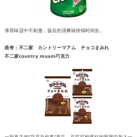
薄荷味适中不刺激，饭后的清爽味持续时间长。
曲奇：不二家 カントリーマアム チョコまみれ
不二家country muam巧克力
一款真正的“巧克力包裹”产品，在可可粉揉好的面团中加入一