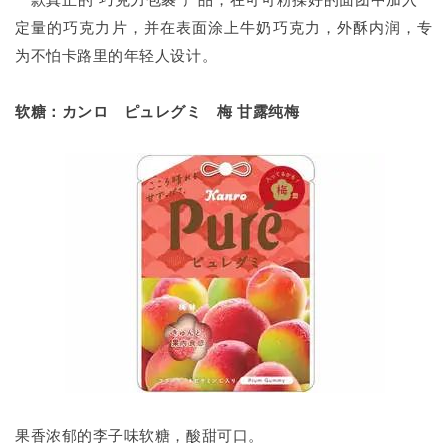
定量的巧克力片，并在表面涂上牛奶巧克力，外酥内润，专
为不怕卡路里的年轻人设计。
软糖：カンロ ピュレグミ 梅 甘露纯梅
果香浓郁的李子味软糖，酸甜可口。