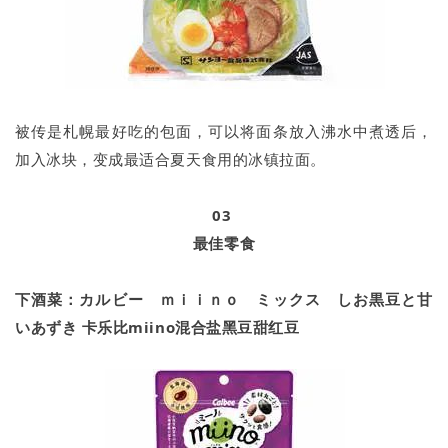
被传是札幌最好吃的包面，可以将面条放入沸水中煮透后，
加入冰块，变成最适合夏天食用的冰镇拉面。
03
最佳零食
下酒菜：カルビー ｍｉｉｎｏ ミックス しお黒豆と甘
いあずき 卡乐比miino混合盐黑豆甜红豆