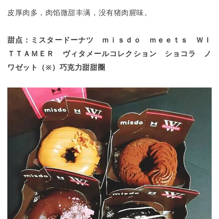
皮厚肉多，肉馅微甜丰满，没有猪肉腥味。
甜点：ミスタードーナツ ｍｉｓｄｏ ｍｅｅｔｓ ＷＩ
ＴＴＡＭＥＲ ヴィタメールコレクション ショコラ ノ
ワゼット（※）巧克力甜甜圈