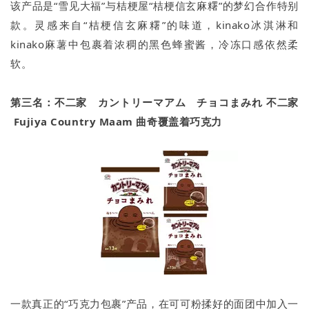
该产品是“雪见大福”与桔梗屋“桔梗信玄麻糬”的梦幻合作特别
款。灵感来自“桔梗信玄麻糬”的味道，kinako冰淇淋和
kinako麻薯中包裹着浓稠的黑色蜂蜜酱，冷冻口感依然柔
软。
第三名：不二家 カントリーマアム チョコまみれ 不二家
Fujiya Country Maam 曲奇覆盖着巧克力
一款真正的“巧克力包裹”产品，在可可粉揉好的面团中加入一