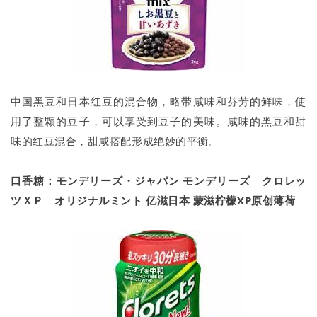
中国黑豆和日本红豆的混合物，略带咸味和芬芳的鲜味，使
用了整颗的豆子，可以享受到豆子的美味。咸味的黑豆和甜
味的红豆混合，甜咸搭配形成绝妙的平衡。
口香糖：モンデリーズ・ジャパン モンデリーズ クロレッ
ツＸＰ オリジナルミント
亿滋日本 蒙滋柠檬XP原创薄荷