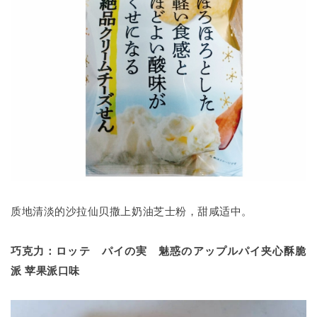
质地清淡的沙拉仙贝撒上奶油芝士粉，甜咸适中。
巧克力：ロッテ パイの実 魅惑のアップルパイ夹心酥脆
派 苹果派口味