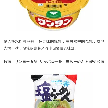
倒入热水即可获得一杯美味的馄饨，在热水中的馄饨，质地
光滑丰满，馄饨汤尝起来有中国酱油的味道。
拉面：サンヨー食品 サッポロ一番 塩らーめん 札幌盐拉面