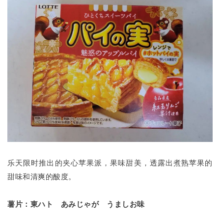
乐天限时推出的夹心苹果派，果味甜美，透露出煮熟苹果的
甜味和清爽的酸度。
薯片：東ハト あみじゃが うましお味