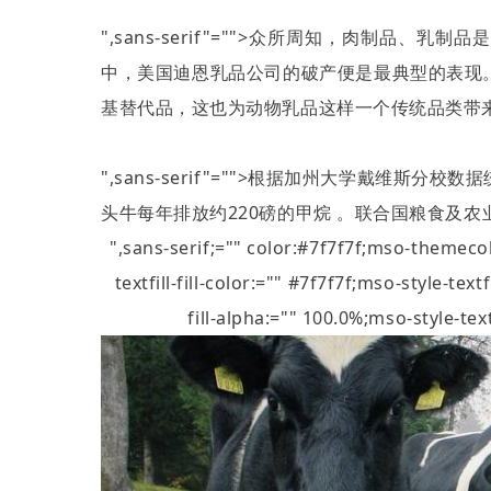
",sans-serif"="">众所周知，肉制品
中，美国迪恩乳品公司的破产便是最典型的表现
基替代品，这也为动物乳品这样一个传统品类带
",sans-serif"="">根据加州大学戴维
头牛每年排放约
220
磅的甲烷 。联合国粮食及农
",sans-serif;="" color:#7f7f7f;mso-theme
textfill-fill-color:="" #7f7f7f;mso-style-tex
fill-alpha:="" 100.0%;mso-style-te