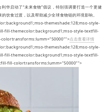
合利华启动了
“
未来食物
”
倡议，特别强调要打造一个更健
康的饮食过渡，以及帮助减少全球食物链的环境影响。
color:background1;mso-themeshade:128;mso-style-
tfill-fill-themecolor:background1;mso-style-textfill-
fill-colortransforms:lumm="50000"">
点击查看详情
color:background1;mso-themeshade:128;mso-style-
tfill-fill-themecolor:background1;mso-style-textfill-
xtfill-fill-colortransforms:lumm="50000"">