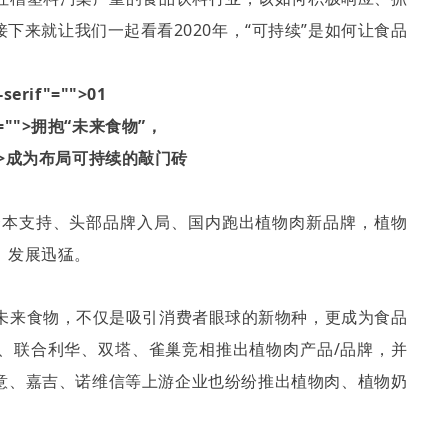
接下来就让我们一起看看
2020
年，
“
可持续
”
是如何让食品
-serif"="">01
if"="">拥抱“未来食物”，
f"="">成为布局可持续的敲门砖
="">年，资本支持、头部品牌入局、国内跑出植物肉新品牌，植物
，发展迅猛。
尚感十足的未来食物，不仅是吸引消费者眼球的新物种，更成为食品
、联合利华、双塔、雀巢竞相推出植物肉产品
/
品牌，并
意、嘉吉、诺维信等上游企业也纷纷推出植物肉、植物奶