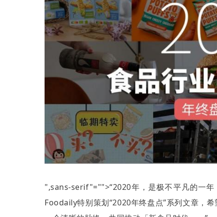
",sans-serif"="">“
2020
年，是极不平凡的一年
Foodaily
特别策划
“2020
年终盘点
”
系列文章，希