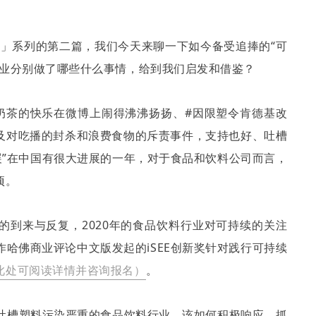
点」系列的第二篇，我们今天来聊一下如今备受追捧的
“
可
业分别做了哪些什么事情，给到我们启发和借鉴？
奶茶的快乐在微博上闹得沸沸扬扬、
#
因限塑令肯德基改
及对吃播的封杀和浪费食物的斥责事件，支持也好、吐槽
展
”
在中国有很大进展的一年，对于食品和饮料公司而言，
项。
冠病毒的到来与反复，
2020
年的食品饮料行业对可持续的关注
作哈佛商业评论中文版发起的
iSEE
创新奖针对践行可持续
此处可阅读详情并咨询报名）
。
，而落到被吐槽塑料污染严重的食品饮料行业，该如何积极响应、抓