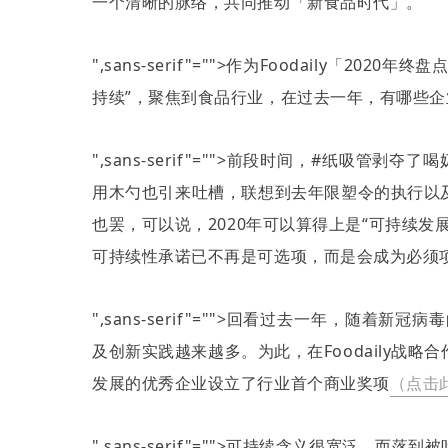
一个清晰的脉络，共同推动「新食品时代」。
”
",sans-serif"="">作为
Foodaily
「
2020
年终盘
持续
”
，聚焦到食品行业，在过去一年，有哪些企
",sans-serif"="">前段时间，
#
纸吸管剥夺了喝
用木勺也引来吐槽，联想到去年限塑令的执行以
也罢，可以说，
2020
年可以算得上是
“
可持续发
可持续性承诺已不再是可选项，而是会成为必须
",sans-serif"="">回看过去一年，随着新
及创新实践越来越多。为此，在
Foodaily
战略合
发展的优秀企业设立了行业首个商业奖项
（点击
",sans-serif"="">可持续含义很宽泛