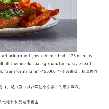
color:background1;mso-themeshade:128;mso-style-
tfill-fill-themecolor:background1;mso-style-textfill-
l-fill-colortransforms:lumm="50000"">图片来源：植卓肉匠
看到藻类蛋白、昆虫蛋白以及其他小众蛋白的潜力爆发。
响，传统动物乳制品着手反击