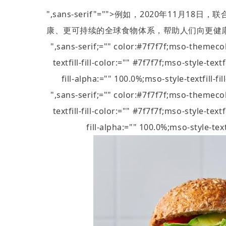
",sans-serif"="">例如，
2020
年
11
月
18
日，联
康、更可持续的全球食物体系，帮助人们向更健
",sans-serif;="" color:#7f7f7f;mso-theme
textfill-fill-color:="" #7f7f7f;mso-style-tex
fill-alpha:="" 100.0%;mso-style-textfill-
",sans-serif;="" color:#7f7f7f;mso-theme
textfill-fill-color:="" #7f7f7f;mso-style-tex
fill-alpha:="" 100.0%;mso-style-te