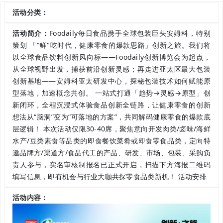
活动分类：
活动简介：
Foodaily每日食品携手全球包装巨头安姆科，特别
策划 「“鲜"吃时代，健康零食的爆款思路」创新之旅。我们将
以全球食品饮料创新风向标——Foodaily创新博览会为起点，
从全球视野出发，捕获前沿创新灵感；再走进亚太区最大包装
创新基地——安姆科亚太研发中心，探秘包装技术如何赋能原
型落地，加速概念共创。 一站式打通「趋势→灵感→原型」创
新闭环，全程沉浸式体验食品创新全链路，让健康零食的创新
想法从“脑洞”变为“可落地的方案”，共同解码健康零食的爆款底
层逻辑！ 本次活动仅限30-40席，聚焦意向开发肉类/卤味/海鲜
水产/豆类素食等品类的即食餐饮菜肴或即食零食品类，定向特
邀品牌方/渠道方/食品代工的产品、研发、市场、包装、采购负
责人参与，实名审核制报名已正式开启，扫描下方海报二维码
填写信息，即有机会与行业大咖共探零食品类新机！ 活动安排
活动内容：