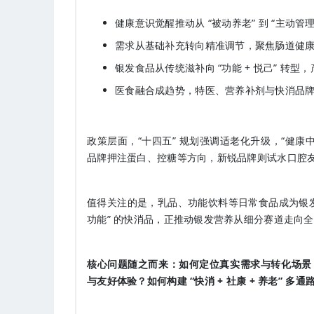
健康意识觉醒推动从 “被动养老” 到 “主动
需求从基础补充转向精准调节，聚焦肠道健
银发食品从传统滋补向 “功能 + 悦己” 转
医食融合成趋势，特医
、营养补剂与快消品
政策层面，“十四五” 规划强调适老化升级，“健康
品牌押注蛋白、控糖等方向，新锐品牌则试水口腔
值得关注的是，乳品、功能饮料等日常食品成为银发
功能” 的快消品，正推动银发营养从细分赛道走向
核心问题随之而来：如何定位真实需求与转化场景
与友好体验？如何构建 “快消 + 社康 + 养老” 多通