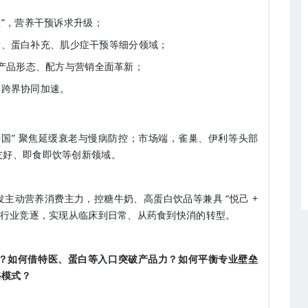
管理”，营养干预诉求升级；
康、蛋白补充、肌少症
干预等细分领域；
型，产品形态、配方与营销全面革新；
牌跨界协同加速。
中国” 聚焦延缓衰老与慢病防控；市场端，雀巢、伊利等头部
友好
、即食即饮等创新领域。
主动营养消费主力，控糖牛奶、高蛋白饮品等兼具 “悦己 +
全行业竞逐，实现从临床到日常、从药食到快消的转型。
？如何借特医、蛋白等入口突破产品力？如何平衡专业壁垒
路模式？