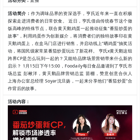
活动分类：
直播
活动简介：
作为调味品界的资深选手，亨氏近年来一直在积极
探索走进消费者的日常饮食。 近日，亨氏借由传统春节这个做
饭高峰的特殊节点，联合黄天鹅鸡蛋一起推动征集“番茄炒蛋的
故事”，利用鸡蛋作为创新媒介，将消费者们的独特故事印在黄
天鹅鸡蛋上，在盒马门店进行销售，并启动线上“晒鸡蛋”抽奖活
动，将国民级家常菜番茄炒蛋玩出了新花样。 亨氏x黄天鹅这组
跨界CP是怎么玩到一起的？又能给品牌场景营销带来什么新的
启示？ 1月15日下午15:00，Foodaily每日食品邀请到了亨氏市
场总监 彭楸洋，黄天鹅品牌营销总监 苗棚，赞意创意合伙人
上海办公室总经理 Soyar沈旦扬，一起来分享他们“番茄炒蛋”合
作背后的故事。
活动内容：