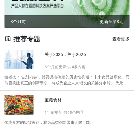
8个月前
更新至第8期
推荐专题
查看更多
关于2025，关于2026
6个月前更新·共4条内容
编者按： 告别内卷，就要拥抱确定的历史性机遇：未来食品健康化。而
能否构建真正的创新壁垒，将成为企业未来增长的关键分水岭。 为此，F
oodaily每日食品启动2026年度特别企划——《关于2025，关于2026》，
将以“创新产品”透视“未来机会”，以全球视野探寻中国机遇、增长解法，
宝藏食材
拆解年度标杆的增长逻辑与谋篇布局，深挖“药食同源”“低GI”“老龄营
养”“清洁标签”等热门赛道的爆品基因，从趋势预判、品类创新、未来增长
1年前更新·共19条内容
机会、企业战略布局以及渠道变革等，为行业提供务实、前瞻的开年创新
指南。
传统食材的极致表达，将为品类创新带来无限可能。