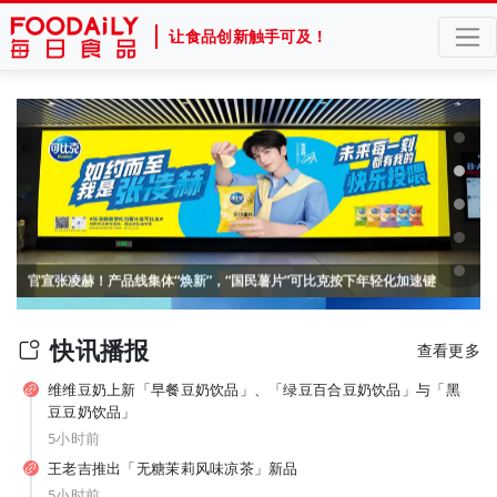
让食品创新触手可及！
官宣张凌赫！产品线集体“焕新”，“国民薯片”可比克按下年轻化加速键
纯甄推出「每日益瓶BUFF系列」新品，元气森林上新白桦苏打水... | 一周热闻
快讯播报
查看更多
维维豆奶上新「早餐豆奶饮品」、「绿豆百合豆奶饮品」与「黑
豆豆奶饮品」
5小时前
王老吉推出「无糖茉莉风味凉茶」新品
5小时前