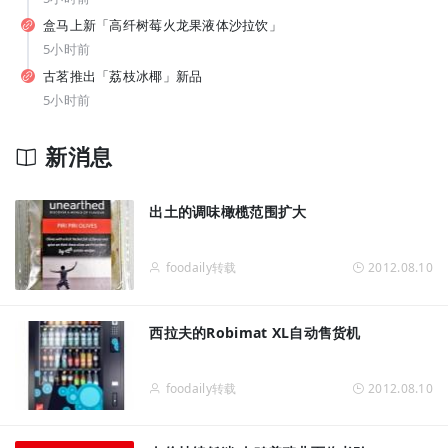
从7-11、朴朴到丰e，蒙牛要借运动饮料“杀”入渠道新战场？
盒马上新「高纤树莓火龙果液体沙拉饮」
5小时前
古茗推出「荔枝冰椰」新品
5小时前
新消息
拓宽品类边界！让常温奶鲜甜好喝，伊利如何破解行业难题？
出土的调味橄榄范围扩大
foodaily转载
2012.08.10
西拉夫的Robimat XL自动售货机
foodaily转载
2012.08.10