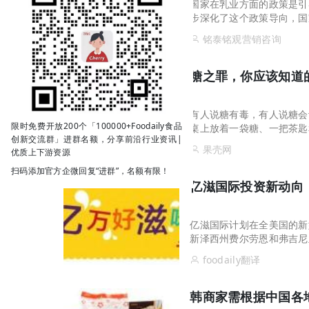
国家在乳业方面的政策是引
步深化了这个政策导向，国
不得已而为之。从整个乳业
铭泰铭观营销咨询
糖之罪，你应该知道
有人说糖有毒，有人说糖会
限时免费开放200个「100000+Foodaily食品
桌上放着一袋糖、一把茶匙
创新交流群」进群名额，分享前沿行业资讯|
果壳网
优质上下游资源
扫码添加官方企微回复“进群”，名额有限！
亿滋国际投资新动向
亿滋国际计划在全美国的新
新泽西州费尔劳恩和弗吉尼
平台。为促成此项投资，该
foodaily翻译
韩商家需根据中国各