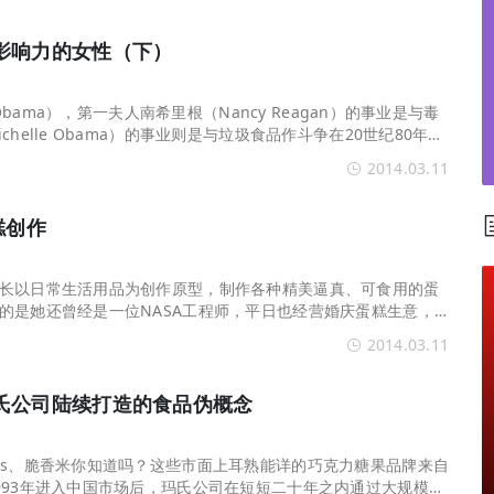
冲剂“黑马”，悄悄卖了68亿
影响力的女性（下）
 Obama），第一夫人南希里根（Nancy Reagan）的事业是与毒
helle Obama）的事业则是与垃圾食品作斗争在20世纪80年
ncy Reagan）在其丈夫罗
2014.03.11
糕创作
长以日常生活用品为创作原型，制作各种精美逼真、可食用的蛋
的是她还曾经是一位NASA工程师，平日也经营婚庆蛋糕生意，
蛋糕吸引眼球呢，快
2014.03.11
氏公司陆续打造的食品伪概念
片”可比克按下年轻化加速键
's、脆香米你知道吗？这些市面上耳熟能详的巧克力糖果品牌来自
993年进入中国市场后，玛氏公司在短短二十年之内通过大规模广