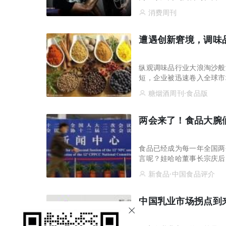
告，不仅使这些产品家喻户
消费周刊
遭遇创新窘境，调味
纵观调味品行业大浪淘沙般
短，企业被迅速卷入全球市
谁也不敢保证自己还有下一
糖烟酒周刊·食品版
两会来了！食品大腕
食品已经成为每一年全国两
言呢？娃哈哈董事长宗庆后
审批制度与财税制度作为突
新食品·中国食品评介
中国乳业市场拐点到来