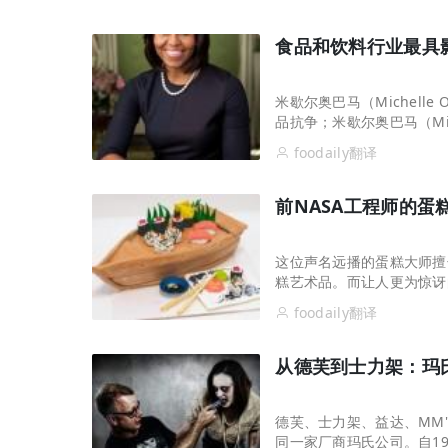
山姆、盒马盯上的 “喝水神器”！美国电解质
食品和饮料行业最具
米歇尔奥巴马（Michelle
品抗争；米歇尔奥巴马（Mic
代，前第一夫人南希里根（Na
foodaily翻译
前NASA工程师的蛋
这位声名远播的蛋糕大师擅
糕艺术品。而让人更为惊讶
不过，还是创意十足的艺术
foodaily翻译
从德芙到士力架：玛
官宣张凌赫！产品线集体“焕新”，“国民薯
德芙、士力架、益达、MM
同一家厂商玛氏公司。自1