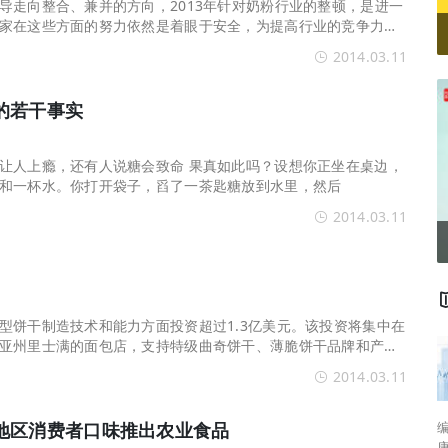
导走向整合、兼并的方向，2013年针对奶粉行业的整顿，是进一
家在这些方面的努力依然是着眼于安全，为提高行业的竞争力而
市场来看，三大乳
2014.03.11
的若干事实
让人上瘾，还有人说糖会致命 果真如此吗？设想你正坐在桌边，
和一杯水。你打开袋子，舀了一茶匙糖放到水里，然后
2014.03.11
型饼干制造技术和能力方面投资超过1.3亿美元。该投资将集中在
亚州里士满的面包店，支持特级曲奇饼干、薄脆饼干品牌和产品
公司将巩固其目前
2014.03.11
编者按： 
地区消费者口味推出农业食品