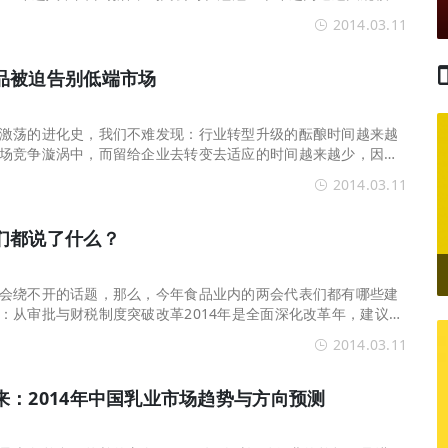
晓。不过，这些深
2014.03.11
品被迫告别低端市场
激荡的进化史，我们不难发现：行业转型升级的酝酿时间越来越
场竞争漩涡中，而留给企业去转变去适应的时间越来越少，因此
个五年。从历史经
2014.03.11
们都说了什么？
会绕不开的话题，那么，今年食品业内的两会代表们都有哪些建
：从审批与财税制度突破改革2014年是全面深化改革年，建议从
破口，一旦这两个
2014.03.11
：2014年中国乳业市场趋势与方向预测