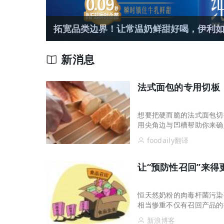
拓宽品类边界！让常温奶鲜甜好喝，伊利
新消息
法式面包的专用切板
想要把硬而脆的法式面包切
用尖角边与凹槽帮助你来确
槽中，让您的厨房整洁如新
foodaily翻译
让“预防性召回”来得
恒天然奶粉的肉毒杆菌污染
相当惨重不仅有召回产品的
中国，这甚至被许多人当成
新浪博客