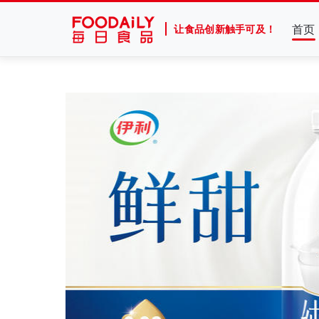
首页
让食品创新触手可及！
从7-11、朴朴到丰e，蒙牛要借运动饮料“