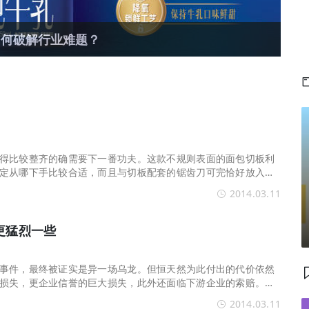
如何破解行业难题？
得比较整齐的确需要下一番功夫。这款不规则表面的面包切板利
定从哪下手比较合适，而且与切板配套的锯齿刀可完恰好放入凹
。
2014.03.11
更猛烈一些
事件，最终被证实是异一场乌龙。但恒天然为此付出的代价依然
损失，更企业信誉的巨大损失，此外还面临下游企业的索赔。在
了另一起三聚氰
2014.03.11