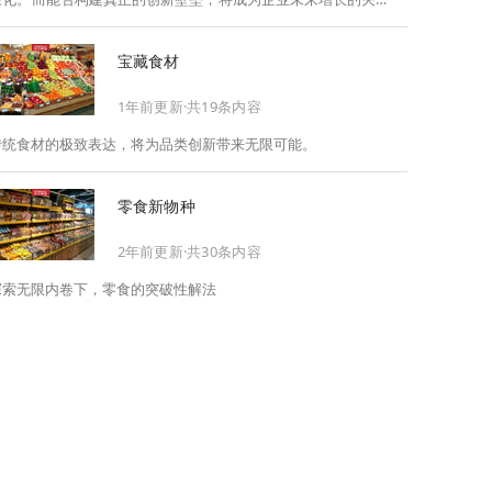
此，Foodaily每日食品启动2026年度特别企划——
《关于2025，关于2026》，将以“创新产品”透视“未来机会”，以
宝藏食材
全球视野探寻中国机遇、增长解法，拆解年度标杆的增长逻辑与
谋篇布局，深挖“药食同源”“低GI”“老龄营养”“清洁标签”等热门赛
1年前更新·共19条内容
道的爆品基因，从趋势预判、品类创新、未来增长机会、企业战
略布局以及渠道变革等，为行业提供务实、前瞻的开年创新指
传统食材的极致表达，将为品类创新带来无限可能。
南。
零食新物种
2年前更新·共30条内容
探索无限内卷下，零食的突破性解法