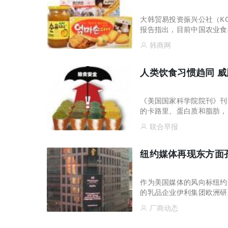
大韩贸易投资振兴公社（K
报告指出，目前中国农业食
食品市场取得成功，必须要
韩商网
人类饮食习惯趋同 
《美国国家科学院院刊》刊
的卡路里、蛋白质和脂肪，
食安全和健康构成威胁。该
联合早报
纽约媒体再现东方面
作为美国媒体的风向标纽约
的乳品企业伊利集团欧洲研
会后，时隔不到半年，美媒
厂商动态