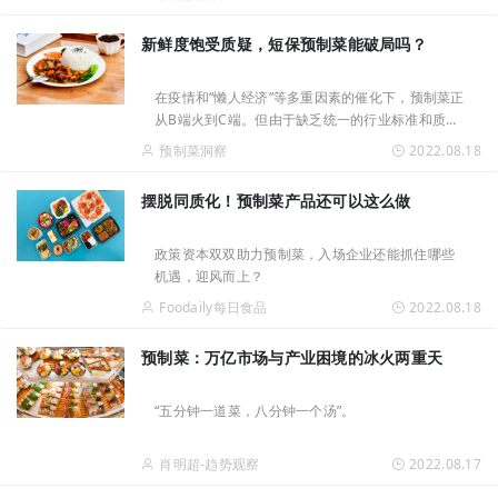
的能力。朋友圈已经有位大神给罗老板算过了，大
概还能持续火到明年3月份，不知道朋友圈这位大师
新鲜度饱受质疑，短保预制菜能破局吗？
准不准。抛开热点的是是非非，我想跟大家聊聊预
制菜，到底是迎合一种怎样的消费心理，才能让年
轻人趋之若鹜。
在疫情和“懒人经济”等多重因素的催化下，预制菜正
从B端火到C端。但由于缺乏统一的行业标准和质量
规范，其营养价值、食安风险也饱受消费者质疑。
预制菜洞察
2022.08.18
目前，多家企业正发力短保预制菜，会给行业带来
什么新变化？
摆脱同质化！预制菜产品还可以这么做
政策资本双双助力预制菜，入场企业还能抓住哪些
机遇，迎风而上？
Foodaily每日食品
2022.08.18
预制菜：万亿市场与产业困境的冰火两重天
“五分钟一道菜，八分钟一个汤”。
肖明超-趋势观察
2022.08.17