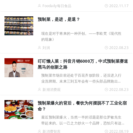
Foodaily每日食品
2022.11.17
预制菜，是进，是退？
现在是对于将来的一种开创。——李欧梵《现代性
的现象》
刘润
2022.08.23
叮叮懒人菜：抖音月销6000万，中式预制菜赛道
黑马的创新之路
预制菜市场目前还处于百花齐放阶段，还没进入行
业洗牌期。未来三到五年会有一些头部品牌跑出
来，整个行业格局会发生变化。
新潮消费观
2022.08.23
预制菜爆火的背后，餐饮为何摆脱不了工业化宿
命？
最近预制菜爆火，当然一半的话题是那位罗敏先生
带起来的。以一己之力炒火一个品牌，恐怕只有这
位在互金领域所向披靡的热点话题制造机才有这样
新消费智库
2022.08.19