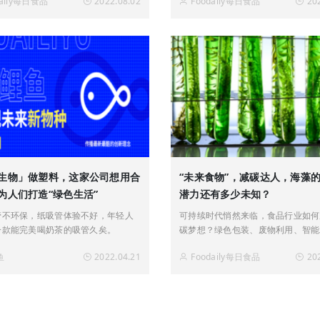
daily每日食品
2022.08.02
Foodaily每日食品
20
生物」做塑料，这家公司想用合
“未来食物”，减碳达人，海藻
为人们打造“绿色生活”
潜力还有多少未知？
管不环保，纸吸管体验不好，年轻人
可持续时代悄然来临，食品行业如何
一款能完美喝奶茶的吸管久矣。
碳梦想？绿色包装、废物利用、智能
碳足迹标签...#洞见可持续未来#与
鱼
2022.04.21
Foodaily每日食品
20
新商业实践，探索行业发展新范式！