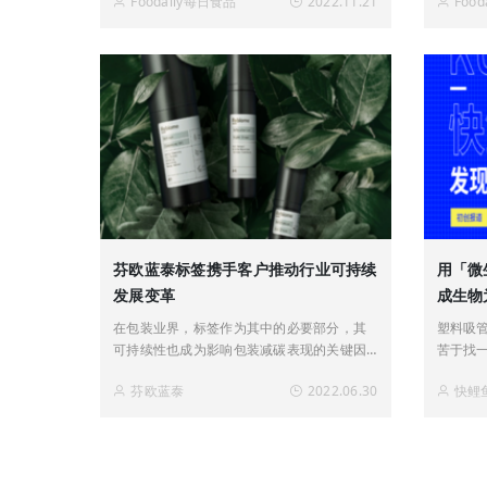
Foodaily每日食品
2022.11.21
Foo
芬欧蓝泰标签携手客户推动行业可持续
用「微
发展变革
成生物
在包装业界，标签作为其中的必要部分，其
塑料吸
可持续性也成为影响包装减碳表现的关键因
苦于找
素。
芬欧蓝泰
2022.06.30
快鲤