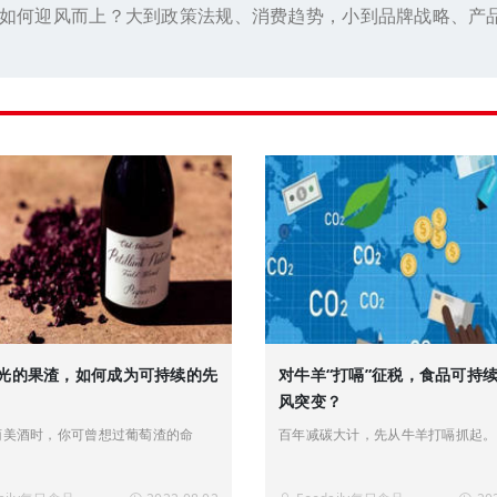
如何迎风而上？大到政策法规、消费趋势，小到品牌战略、产
光的果渣，如何成为可持续的先
对牛羊“打嗝”征税，食品可持
风突变？
萄美酒时，你可曾想过葡萄渣的命
百年减碳大计，先从牛羊打嗝抓起。