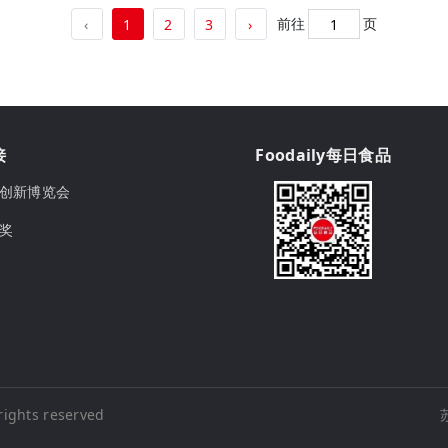
前往
页
‹
1
2
3
›
接
Foodaily每日食品
ily创新博览会
球奖
rights reserved