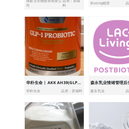
保龄宝生物股份有限公
品类：原辅
Biozing植营
品
司
料
华朴生命 | AKK AH39(GLP-1 益生菌)体重管理解决方案
华朴生命
品类：原辅料
森永乳业
品