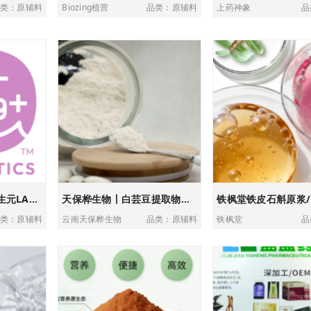
类：原辅料
Biozing植营
品类：原辅料
上药神象
品
森永乳业情绪管理后生元LAC-Living+™
天保桦生物丨白芸豆提取物丨碳水管理解决方案
类：原辅料
云南天保桦生物
品类：原辅料
铁枫堂
品