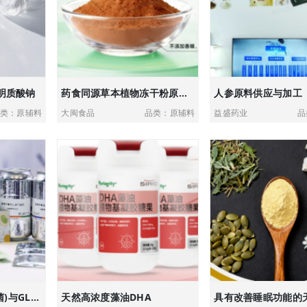
明质酸钠
药食同源草本植物冻干粉原料供应解决方案
人参原料供应与加工
类：原辅料
大闽食品
品类：原辅料
益盛药业
品
微生物组(BPL1益生菌)与GLP-1伴侣方案
天然高浓度藻油DHA