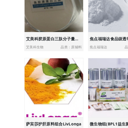
艾美科胶原蛋白三肽分子量低、活性高、易吸收丨可提供多剂型口服美容产品解决方案
焦点福瑞达食品级透
艾美科生物
品类：原辅料
焦点福瑞达
品
萨宾莎护肝原料组合LivLonga