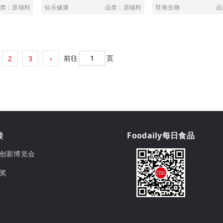
类：原辅料
仙乐健康
品类：原辅料
世唯生物
品
前往
页
2
3
›
接
Foodaily每日食品
ily创新博览会
球奖