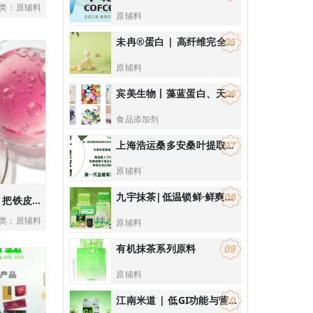
类：原辅料
原辅料
未冉®️蛋白 | 高纤维完全蛋白多场景应用解决方案
原辅料
宾美生物丨藻蓝蛋白、天然花青素等天然色素
食品添加剂
上海浩运桑多安桑叶提取物阻糖40%吸收，适合开发减肥控体产品
原辅料
九宇抹茶|低温锁鲜·鲜爽回甘的高端国风抹茶/饮品烘焙解决方案
铁枫堂铁皮石斛原浆/ 把铁皮石斛“滋养力”喝进身体，解锁千年药食同源智慧
类：原辅料
原辅料
有机抹茶系列原料
原辅料
江南米道 | 低GI功能与营养谷物与低GI健康食品研发，低GI健康主食解决方案