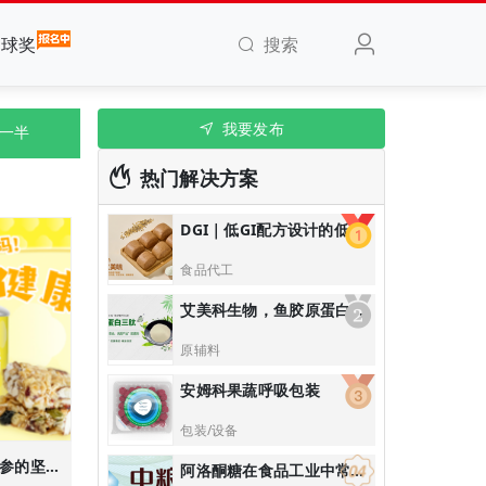
搜索
全球奖
我要发布
快一半
热门解决方案
DGI｜低GI配方设计的低脂高蛋白高膳食纤维青稞黑全麦馒头/低GI主食解决方案
食品代工
艾美科生物，鱼胶原蛋白三肽|口服美容抗衰产品解决方案
原辅料
安姆科果蔬呼吸包装
包装/设备
上药神象/添加真实人参的坚果能量棒/轻养生滋补解决方案
阿洛酮糖在食品工业中常用于：无糖饮料、烘焙食品：替代蔗糖降低热量