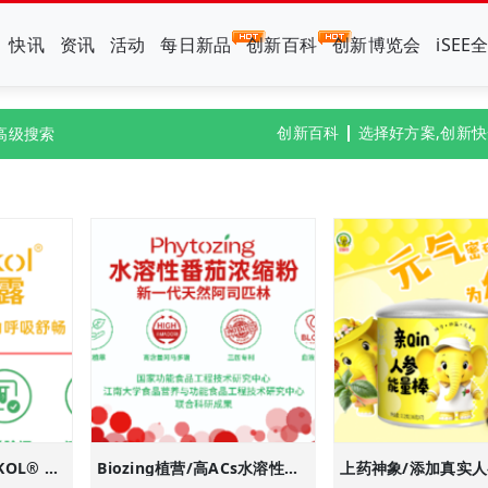
快讯
资讯
活动
每日新品
创新百科
创新博览会
iSEE
创新百科
选择好方案,创新
高级搜索
Biozing植营/BASSIKOL® 梨精粹露，来自东方的呼吸润养新方案
Biozing植营/高ACs水溶性番茄浓缩粉/专注血小板健康功能植物基抗栓新方案