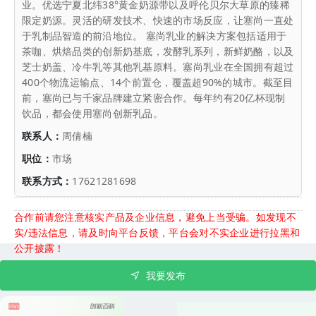
业。优选宁夏北纬38°黄金奶源带以及呼伦贝尔大草原的臻稀
限定奶源。灵活的研发技术、快速的市场反应，让塞尚一直处
于乳制品智造的前沿地位。 塞尚乳业的解决方案包括适用于
茶咖、烘焙品类的创新奶基底，发酵乳系列，新鲜奶酪，以及
芝士奶盖、冷牛乳等其他乳基原料。塞尚乳业在全国拥有超过
400个物流运输点、14个前置仓，覆盖超90%的城市。截至目
前，塞尚已与千家品牌建立紧密合作。每年约有20亿杯现制
饮品，都会使用塞尚创新乳品。
联系人：
周倩楠
职位：
市场
联系方式：
17621281698
合作前请您注意核实产品及企业信息，避免上当受骗。如发现不
实/违法信息，请及时向平台反馈，平台会对不实企业进行拉黑和
公开披露！
我要发布