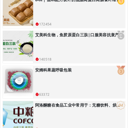
172454
艾美科生物，鱼胶原蛋白三肽|口服美容抗衰产品解决方案
140518
安姆科果蔬呼吸包装
63372
阿洛酮糖在食品工业中常用于：无糖饮料、烘焙食品：替代蔗糖降低热量