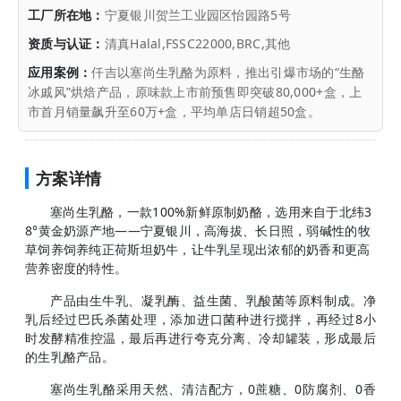
工厂所在地：
宁夏银川贺兰工业园区怡园路5号
资质与认证：
清真Halal,FSSC22000,BRC,其他
应用案例：
仟吉以塞尚生乳酪为原料，推出引爆市场的“生酪
冰戚风”烘焙产品，原味款上市前预售即突破80,000+盒，上
市首月销量飙升至60万+盒，平均单店日销超50盒。
方案详情
塞尚生乳酪，一款100%新鲜原制奶酪，选用来自于北纬3
8°黄金奶源产地——宁夏银川，高海拔、长日照，弱碱性的牧
草饲养饲养纯正荷斯坦奶牛，让牛乳呈现出浓郁的奶香和更高
营养密度的特性。
产品由生牛乳、凝乳酶、益生菌、乳酸菌等原料制成。净
乳后经过巴氏杀菌处理，添加进口菌种进行搅拌，再经过8小
时发酵精准控温，最后再进行夸克分离、冷却罐装，形成最后
的生乳酪产品。
塞尚生乳酪采用天然、清洁配方，0蔗糖、0防腐剂、0香