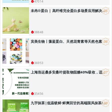
47014
未冉®️蛋白 | 高纤维完全蛋白多场景应用解决方案
38848
宾美生物丨藻蓝蛋白、天然花青素等天然色素
36953
上海浩运桑多安桑叶提取物阻糖40%吸收，适合开发减肥控体产品
35456
九宇抹茶|低温锁鲜·鲜爽回甘的高端国风抹茶/饮品烘焙解决方案