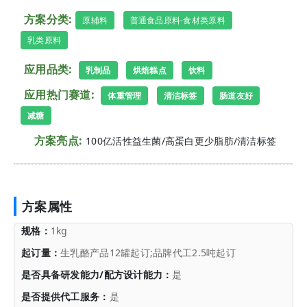
方案分类:
原辅料
普通食品原料-食材类原料
乳类原料
应用品类:
乳制品
烘焙糕点
饮料
应用热门赛道:
体重管理
清洁标签
肠道友好
减糖
方案亮点:
100亿活性益生菌/高蛋白更少脂肪/清洁标签
方案属性
规格：
1kg
起订量：
生乳酪产品12罐起订;品牌代工2.5吨起订
是否具备研发能力/配方设计能力：
是
是否提供代工服务：
是