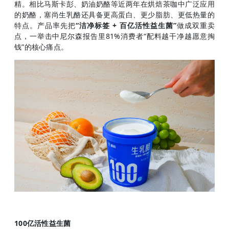
精。相比马斯卡彭、奶油奶酪等近两年在烘焙茶咖中广泛应用
的奶酪，塞尚生乳酪还具备更高蛋白、更少脂肪、更低热量的
特点。产品率先把
“洁净标签 + 百亿活性益生菌”
做成双重卖
点，一举击中尼尔森报告里81%消费者“配料越干净越愿意掏
钱”的核心痛点。
100亿活性益生菌