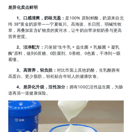
差异化卖点鲜明
1、口感清爽，奶味充盈：
是100% 原制鲜酪，奶源来自北
纬 38°黄金奶源带——宁夏银川。高海拔、长日照、弱碱性牧
草，再叠加富含矿物质的黄河水，让牛奶自带浓郁奶香与更高
营养密度。
2、洁净配方：
只保留“生牛乳 + 益生菌 + 乳酸菌 + 凝乳
酶”原料，做到0蔗糖、0防腐剂、0香精、0色素，干净到一眼
看懂。
3、高营养，轻负担：
对比市面上其他奶酪，生乳酪拥有
高蛋白、更少脂肪，轻松贴合年轻人的健康饮食。
4、差异化升级，活性加分：
拥有100亿活性益生菌，为肠
道再添一道健康保险。