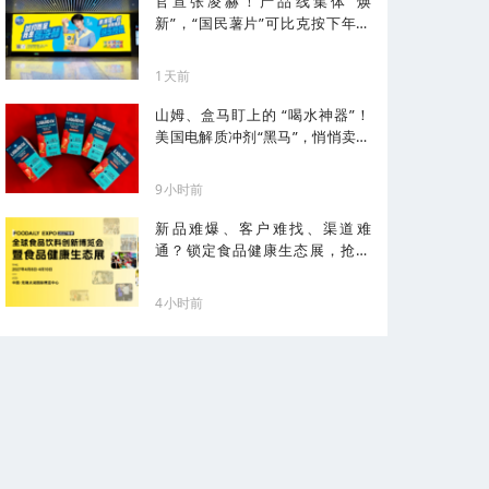
官宣张凌赫！产品线集体“焕
新”，“国民薯片”可比克按下年轻
化加速键
1天前
山姆、盒马盯上的 “喝水神器”！
美国电解质冲剂“黑马”，悄悄卖了
68亿
9小时前
新品难爆、客户难找、渠道难
通？锁定食品健康生态展，抢占
健康化先机！
4小时前