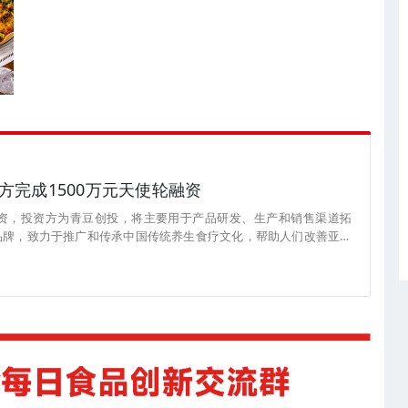
完成1500万元天使轮融资
融资，投资方为青豆创投，将主要用于产品研发、生产和销售渠道拓
品牌，致力于推广和传承中国传统养生食疗文化，帮助人们改善亚健
将中国传统经方和现代科技相结合，并与经验丰富的中医专家团队共
机豆浆包，滋补膏方，食疗丸，阿胶糕，即食仙炖等一系列安全品质
呵护。