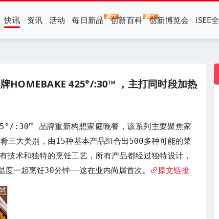
快讯
资讯
活动
每日新品
创新百科
创新博览会
iSEE
MEBAKE 425°/:30™ ，主打同时段加热
425°/:30™ 品牌重新构想家庭晚餐，该系列主要聚焦家
肴三大类别，由15种基本产品组合出500多种可能的菜
盘的专有技术和独特的烹饪工艺，所有产品都经过独特设计，
温度一起烹饪30分钟——这在业内尚属首次。
原文链接