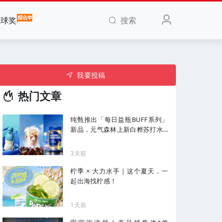
搜索
全球奖
我要投稿
热门文章
纯甄推出「每日益瓶BUFF系列」
新品，元气森林上新白桦苏打水...
| 一周热闻
3天前
柠季 × 大力水手｜这个夏天，一
起出海找柠感！
1天前