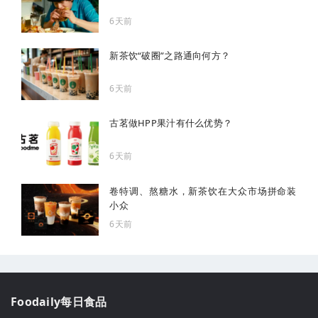
6天前
新茶饮“破圈”之路通向何方？
6天前
古茗做HPP果汁有什么优势？
6天前
卷特调、熬糖水，新茶饮在大众市场拼命装
小众
6天前
Foodaily每日食品