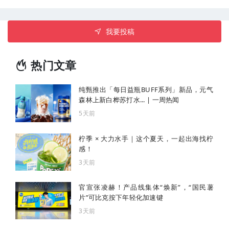
我要投稿
热门文章
纯甄推出「每日益瓶BUFF系列」新品，元气
森林上新白桦苏打水... | 一周热闻
5天前
柠季 × 大力水手｜这个夏天，一起出海找柠
感！
3天前
官宣张凌赫！产品线集体“焕新”，“国民薯
片”可比克按下年轻化加速键
3天前