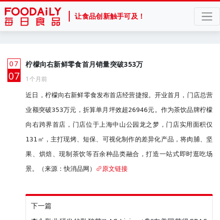
让食品创新触手可及！
07
柠檬向右新鲜零食首月销量突破353万
月
07
1个月前
近日，柠檬向右新鲜零食发布首店经营捷报。开业首月，门店总营
业额突破353万元，折算单月坪效超26946元。作为茶饮品牌柠檬
向右跨界首店，门店位于上海中山公园龙之梦，门店实用面积仅
131㎡，主打现烤、短保、可视化制作的差异化产品，将肉脯、坚
果、烘焙、现制茶饮等百余种品类融合，打造一站式即时逛吃场
景。（来源：快消品网）
原文链接
下一篇