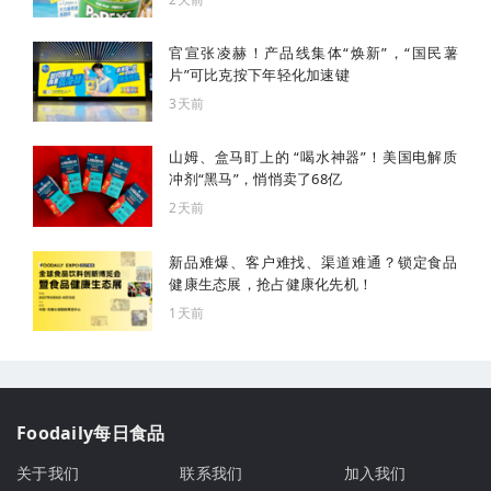
官宣张凌赫！产品线集体“焕新”，“国民薯
片”可比克按下年轻化加速键
3天前
山姆、盒马盯上的 “喝水神器”！美国电解质
冲剂“黑马”，悄悄卖了68亿
2天前
新品难爆、客户难找、渠道难通？锁定食品
健康生态展，抢占健康化先机！
1天前
Foodaily每日食品
关于我们
联系我们
加入我们