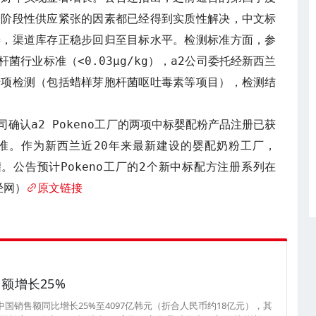
粉阶段性供应紧张的因素都已经得到实质性解决，中文标
善，渠道库存正稳步回归至目标水平。检测标准方面，参
菌行业标准（<0.03μg/kg），a2公司委托经新西兰
专项检测（包括蜡样芽胞杆菌呕吐毒素等项目），检测结
司确认a2 Pokeno工厂的两项中标婴配粉产品注册已获
准。作为新西兰近20年来最新建设的婴配奶粉工厂，
罐。公告预计Pokeno工厂的2个新中标配方注册系列在
经网）
原文链接
额增长25%
中国销售额同比增长25%至4097亿韩元（折合人民币约18亿元），其