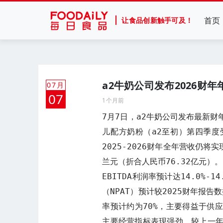
首页
让食品创新触手可及！
a2牛奶公司发布2026财
07月
07
1个月前
7月7日，a2牛奶公司发布最新
儿配方奶粉（a2至初）第四季
2025-2026财年全年营收仍将
兰元（折合人民币76.32亿元）。

EBITDA利润率预计达14.0%
（NPAT）预计较2025财年报
率预计约为70%，主要得益于供
主要经营指标表现强劲，较上一