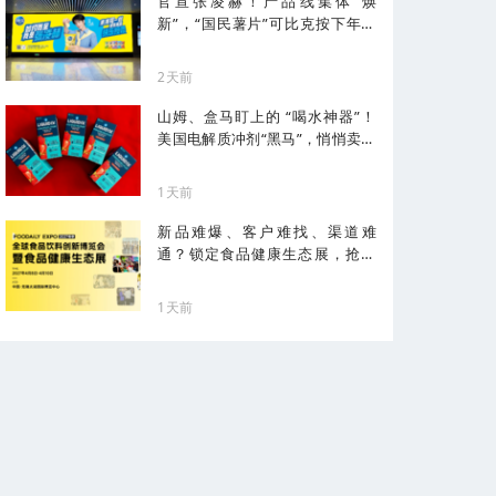
官宣张凌赫！产品线集体“焕
新”，“国民薯片”可比克按下年轻
化加速键
2天前
山姆、盒马盯上的 “喝水神器”！
美国电解质冲剂“黑马”，悄悄卖了
68亿
1天前
新品难爆、客户难找、渠道难
通？锁定食品健康生态展，抢占
健康化先机！
1天前