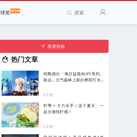
搜索
全球奖
我要投稿
热门文章
纯甄推出「每日益瓶BUFF系列」
新品，元气森林上新白桦苏打水...
| 一周热闻
4天前
柠季 × 大力水手｜这个夏天，一
起出海找柠感！
2天前