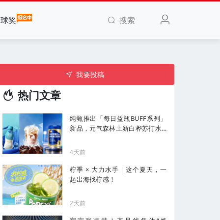
搜索
全球奖
我要投稿
热门文章
纯甄推出「每日益瓶BUFF系列」
新品，元气森林上新白桦苏打水...
| 一周热闻
4天前
柠季 × 大力水手｜这个夏天，一
起出海找柠感！
2天前