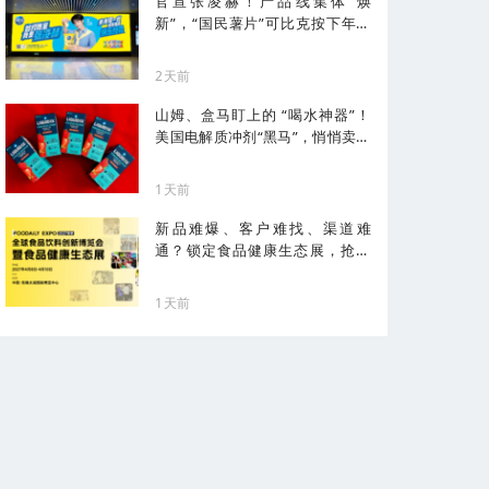
官宣张凌赫！产品线集体“焕
新”，“国民薯片”可比克按下年轻
化加速键
2天前
山姆、盒马盯上的 “喝水神器”！
美国电解质冲剂“黑马”，悄悄卖了
68亿
1天前
新品难爆、客户难找、渠道难
通？锁定食品健康生态展，抢占
健康化先机！
1天前