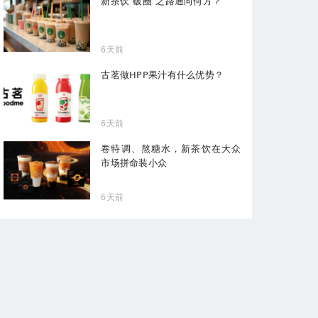
新茶饮“破圈”之路通向何方？
6天前
古茗做HPP果汁有什么优势？
6天前
卷特调、熬糖水，新茶饮在大众
市场拼命装小众
6天前