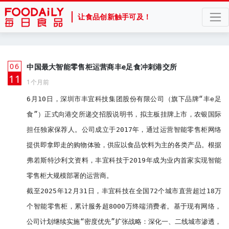
让食品创新触手可及！
06
中国最大智能零售柜运营商丰e足食冲刺港交所
月
11
1个月前
6月10日，深圳市丰宜科技集团股份有限公司（旗下品牌“丰e足
食”）正式向港交所递交招股说明书，拟主板挂牌上市，农银国际
担任独家保荐人。公司成立于2017年，通过运营智能零售柜网络
提供即拿即走的购物体验，供应以食品饮料为主的各类产品。根据
弗若斯特沙利文资料，丰宜科技于2019年成为业内首家实现智能
零售柜大规模部署的运营商。

截至2025年12月31日，丰宜科技在全国72个城市直营超过18万
个智能零售柜，累计服务超8000万终端消费者。基于现有网络，
公司计划继续实施“密度优先”扩张战略：深化一、二线城市渗透，