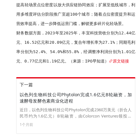
提高轻场景点位密度以放大供应链协同效应；扩展至低线城市，利
用多维度评估分阶段推广至超100个城市；随着点位密度提升和运
营效率提高，进一步降低运营门槛，解锁更多碎片化轻场景。

财务数据方面，2023年至2025年，丰宜科技营收分别为12.44亿
元、16.52亿元和20.09亿元，复合年增长率为27.1%；同期毛利
率分别为52.4%、54.0%和55.8%，经调整净利润分别为1.01亿
元、0.77亿元和1.19亿元。（来源：IPO早知道）
原文链接
下一篇
以色列生物科技公司Phytolon完成1.6亿元B轮融资，加
速酵母发酵色素商业化进程
近日，以色列生物科技公司Phytolon完成2360万美元（折合人
民币约为1.6亿元）B轮融资，由Colorcon Ventures领投，
Yossi Ackerman、Nextgen Nutrition Investment Partners、
1个月前
Millennium Food-Tech参投，资金将用于加速酵母发酵色素的
商业化进程。该公司以酵母细胞为生产基础，利用发酵技术打