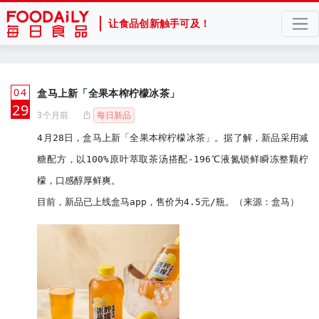
让食品创新触手可及！
04
盒马上新「全果本榨柠檬冰茶」
月
29
3个月前
每日新品
4月28日，盒马上新「全果本榨柠檬冰茶」。据了解，新品采用减
糖配方，以100%原叶萃取茶汤搭配-196℃液氮锁鲜瞬冻整颗柠
檬，口感醇厚鲜爽。

目前，新品已上线盒马app，售价为4.5元/瓶。（来源：盒马）