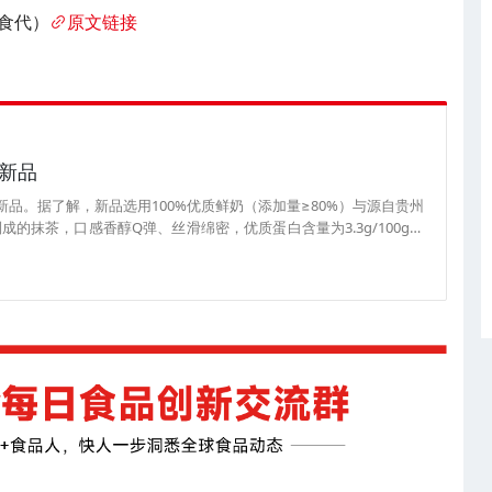
食代）
原文链接
新品
新品。据了解，新品选用100%优质鲜奶（添加量≥80%）与源自贵州
的抹茶，口感香醇Q弹、丝滑绵密，优质蛋白含量为3.3g/100g。
100g×6杯/36.8元。（来源：湛江燕塘乳业）