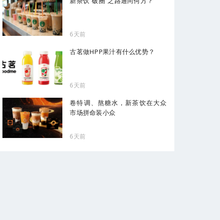
新茶饮“破圈”之路通向何方？
6天前
古茗做HPP果汁有什么优势？
6天前
卷特调、熬糖水，新茶饮在大众
市场拼命装小众
6天前