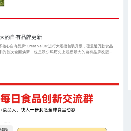
大的自有品牌更新
心自有品牌“Great Value”进行大规模包装升级，覆盖近万款食品
来的首次全面焕新，也是沃尔玛历史上规模最大的自有品牌改版行
美国自有品牌高级副总裁斯科特·莫里斯
at Value多年来赢得了消费者的信赖。这次焕新只是换上全新设计，产品本身
低价，买到同样值得信赖的优质产品。”（来源：新浪财经）