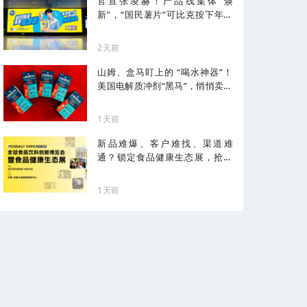
官宣张凌赫！产品线集体“焕
新”，“国民薯片”可比克按下年轻
化加速键
2天前
山姆、盒马盯上的 “喝水神器”！
美国电解质冲剂“黑马”，悄悄卖了
68亿
1天前
新品难爆、客户难找、渠道难
通？锁定食品健康生态展，抢占
健康化先机！
1天前