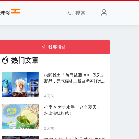
搜索
全球奖
我要投稿
热门文章
纯甄推出「每日益瓶BUFF系列」
新品，元气森林上新白桦苏打水...
| 一周热闻
4天前
柠季 × 大力水手｜这个夏天，一
起出海找柠感！
2天前