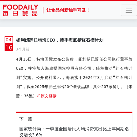
让食品创新触手可及！
04
杨利娟辞任特海CEO，接手海底捞红石榴计划
月
16
3个月前
4月15日，特海国际发布公告称，杨利娟已辞任公司执行董事兼
CEO，并将加入海底捞国际控股有限公司，统筹推动“红石榴计
划”实施。公开资料显示，海底捞于2024年8月启动“红石榴计
划”，截至2025年底已推出20个餐饮品牌，共计207家餐厅。（来
源：36氪）
原文链接
下一篇
国家统计局：一季度全国居民人均消费支出比上年同期名
义增长3.6%