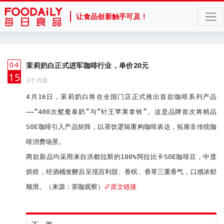
让食品创新触手可及！
04
茉莉奶白正式进军咖啡行业，单价20元
月
15
3个月前
4月16日，茉莉奶白将在全国门店正式推出首款咖啡系列产品
——“400次鸳鸯泰奶”与“针王苹果拿铁”。这是品牌首次将精品
SOE咖啡引入产品矩阵，以茶饮逻辑重构咖啡表达，拓展非传统咖
啡消费场景。

两款新品均采用来自洪都拉斯的100%阿拉比卡SOE咖啡豆，中度
烘焙，经酒桶发酵后呈现百利甜、香槟、香草三重香气，口感浓郁
顺滑。（来源：茶咖观察）
原文链接