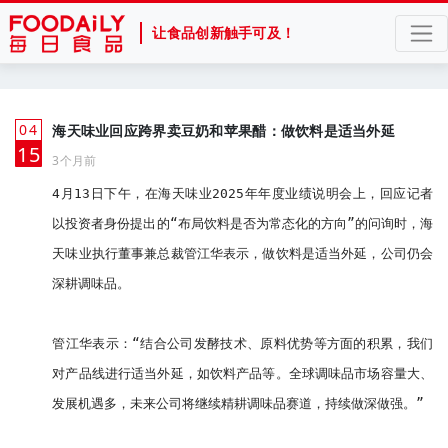
让食品创新触手可及！
04
海天味业回应跨界卖豆奶和苹果醋：做饮料是适当外延
月
15
3个月前
4月13日下午，在海天味业2025年年度业绩说明会上，回应记者
以投资者身份提出的“布局饮料是否为常态化的方向”的问询时，海
天味业执行董事兼总裁管江华表示，做饮料是适当外延，公司仍会
深耕调味品。

管江华表示：“结合公司发酵技术、原料优势等方面的积累，我们
对产品线进行适当外延，如饮料产品等。全球调味品市场容量大、
发展机遇多，未来公司将继续精耕调味品赛道，持续做深做强。”
