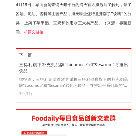
4月15日，界面新闻查询天猫平台的海天官方旗舰店了解到，除了
酱油、蚝油、酱料等主营产品，海天味业还特意开辟了“饮料”的分
类，上架了苹果醋、豆奶和饮用水三大类产品。（来源：界面新
闻）
原文链接
下一篇
三得利旗下补充剂品牌“Locomore”和“Sesamin”将推出
饮品
据报道，三得利集团首次尝试将三得利健康旗下的补充剂品
牌“Locomoa”和“Sesamin”转化为饮品，并推出一系列新的“饮
用补充剂”。该系列的首批产品“Locomo WATER”和“Sesamin
3个月前
1000”于 4 月 14 日发布，旨在推广便捷的医疗。 在4月7日的简
报会上，业务推广总部新价值创造总经理大塚拓海表示：“将补
充剂转化为饮品比我想象的要困难得多。 我们的使命是从明年
开始，在第二和第三阶段创造新价值。”（来源：食品新闻）