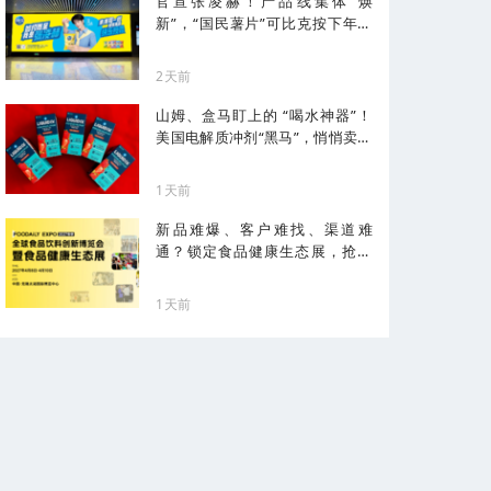
官宣张凌赫！产品线集体“焕
新”，“国民薯片”可比克按下年轻
化加速键
2天前
山姆、盒马盯上的 “喝水神器”！
美国电解质冲剂“黑马”，悄悄卖了
68亿
1天前
新品难爆、客户难找、渠道难
通？锁定食品健康生态展，抢占
健康化先机！
1天前