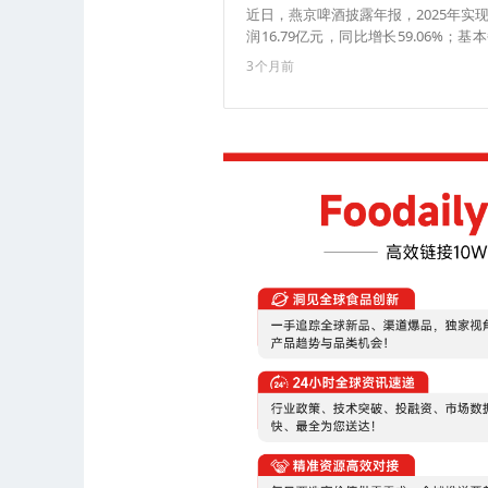
近日，燕京啤酒披露年报，2025年实现
润16.79亿元，同比增长59.06%；
源：36氪）
3个月前