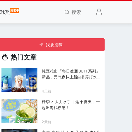
搜索
全球奖
我要投稿
热门文章
纯甄推出「每日益瓶BUFF系列」
新品，元气森林上新白桦苏打水...
| 一周热闻
4天前
柠季 × 大力水手｜这个夏天，一
起出海找柠感！
2天前