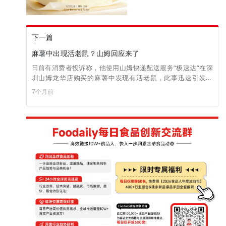
下一篇
麻薯中出现活老鼠？山姆回应来了
日前有消费者投诉称，他使用山姆快递配送服务“极速达”在深
圳山姆龙华店购买的麻薯中发现有活老鼠，此事迅速引发争
议。 对此，山姆方面12月9日回应称，收到相关反馈后，已第
7个月前
一时间联动专业虫害公司开展全链路核查。经回溯商品制作、
包装、仓库上架、拣货等环节的巡查记录与仓内监控视频，均
未发现虫害痕迹或异常。经了解，该订单地址的取货点位于室
外。第三方专业虫害技术人员赴取货点现场勘察发现，该地点
周边有花木丛，为野生虫害提供了栖息条件，且现场发现相关
活动痕迹。综合商品制作、储运环节的虫害检查结果和第三方
虫害技术人员鉴定结果，初步判断商品系在取货点放置期间，
被周边虫害偶然侵入所致。 山姆称已与消费者及时沟通并妥善
解决问题，后续将加强包装管理和配送服务。（来源：第一财
经）