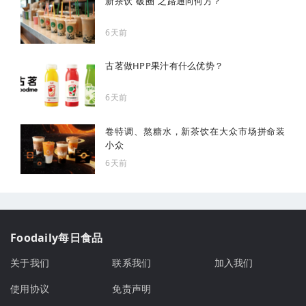
新茶饮“破圈”之路通向何方？
6天前
古茗做HPP果汁有什么优势？
6天前
卷特调、熬糖水，新茶饮在大众市场拼命装
小众
6天前
Foodaily每日食品
关于我们
联系我们
加入我们
使用协议
免责声明