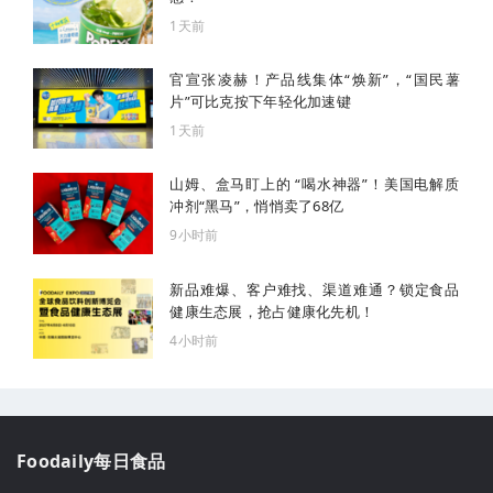
1天前
官宣张凌赫！产品线集体“焕新”，“国民薯
片”可比克按下年轻化加速键
1天前
山姆、盒马盯上的 “喝水神器”！美国电解质
冲剂“黑马”，悄悄卖了68亿
9小时前
新品难爆、客户难找、渠道难通？锁定食品
健康生态展，抢占健康化先机！
4小时前
Foodaily每日食品