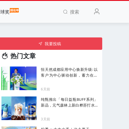
搜索
全球奖
我要投稿
热门文章
恒天然成都应用中心焕新升级: 以
客户为中心驱动创新，蓄力在华
增长
6天前
纯甄推出「每日益瓶BUFF系列」
新品，元气森林上新白桦苏打水...
| 一周热闻
3天前