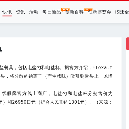
快讯
资讯
活动
每日新品
创新百科
创新博览会
iSEE
具
”减盐餐具，包括电盐勺和电盐杯。据官方介绍，Elexalt
舌头，将分散的钠离子（产生咸味）吸引到舌头上，以增
具已上线麒麟官方线上商店，电盐勺和电盐杯分别售价为
5元）和26950日元（折合人民币约1301元）。（来源：