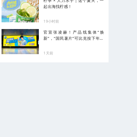
柠季 × 大力水手｜这个夏天，一
起出海找柠感！
19小时前
官宣张凌赫！产品线集体“焕
新”，“国民薯片”可比克按下年轻
化加速键
1天前