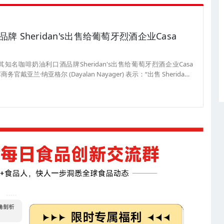
Sheridan's出售给葡萄牙烈酒企业Casa
名咖啡奶油利口酒品牌Sheridan's出售给葡萄牙烈酒企业Casa
亚兰·纳亚格尔 (Dayalan Nayager) 表示：“出售 Sheridan's
大化股东价值的又一例证。” 据悉，帝亚吉欧正更加专注于其在高端
牌Cacique、委内瑞拉朗姆酒品牌Pampero 以及水果味利口酒
dia）