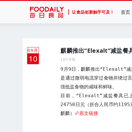
首页
让食品创新触手可及！
麒麟推出“Elexalt”减盐餐
09月
10
10个月前
9月9日，麒麟推出“Elexalt
是通过微弱电流穿过食物并绕过
强低盐食物的咸味和鲜味。

目前，“Elexalt”减盐餐
24750日元（折合人民币约119
麒麟）
原文链接