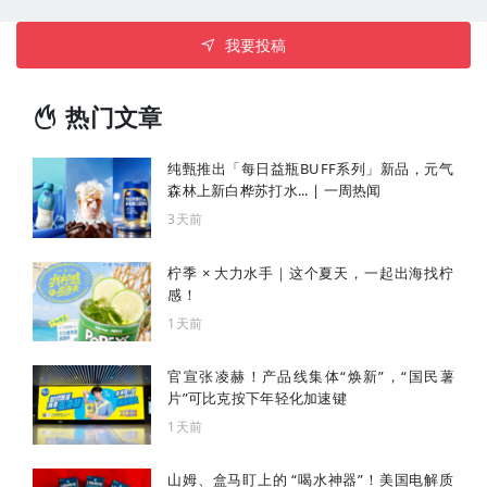
我要投稿
热门文章
纯甄推出「每日益瓶BUFF系列」新品，元气
森林上新白桦苏打水... | 一周热闻
3天前
柠季 × 大力水手｜这个夏天，一起出海找柠
感！
1天前
官宣张凌赫！产品线集体“焕新”，“国民薯
片”可比克按下年轻化加速键
1天前
山姆、盒马盯上的 “喝水神器”！美国电解质