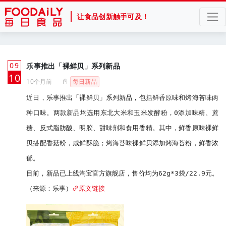
让食品创新触手可及！
09
乐事推出「裸鲜贝」系列新品
月
10
10个月前
每日新品
近日，乐事推出「裸鲜贝」系列新品，包括鲜香原味和烤海苔味两
种口味。两款新品均选用东北大米和玉米发酵粉，0添加味精、蔗
糖、反式脂肪酸、明胶、甜味剂和食用香精。其中，鲜香原味裸鲜
贝搭配香菇粉，咸鲜酥脆；烤海苔味裸鲜贝添加烤海苔粉，鲜香浓
郁。

目前，新品已上线淘宝官方旗舰店，售价均为62g*3袋/22.9元。
（来源：乐事）
原文链接