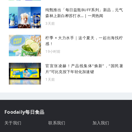
纯甄推出「每日益瓶BUFF系列」新品，元气
森林上新白桦苏打水... | 一周热闻
3天前
柠季 × 大力水手｜这个夏天，一起出海找柠
感！
19小时前
官宣张凌赫！产品线集体“焕新”，“国民薯
片”可比克按下年轻化加速键
1天前
Foodaily每日食品
关于我们
联系我们
加入我们