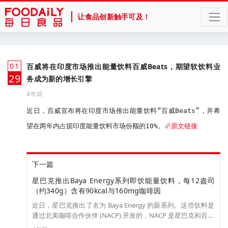
让食品创新触手可及！
01
百威将在印度市场推出能量饮料百威Beats，期望软饮料业
月
29
务成为新的增长引擎
4年前
近日，百威宣布将在印度市场推出能量饮料“百威Beats”，并希
望在两年内占据印度能量饮料市场份额的10%。
原文链接
下一篇
星巴克推出Baya Energy系列即饮能量饮料，每12盎司
（约340g）含有90kcal与160mg咖啡因
近日，星巴克推出了名为 Baya Energy 的新系列。这些饮料是
通过北美咖啡合作伙伴 (NACP) 开发的，NACP 是星巴克和百事
可乐的合资企业，旨在生产咖啡和能源产品。Baya 能量饮料提