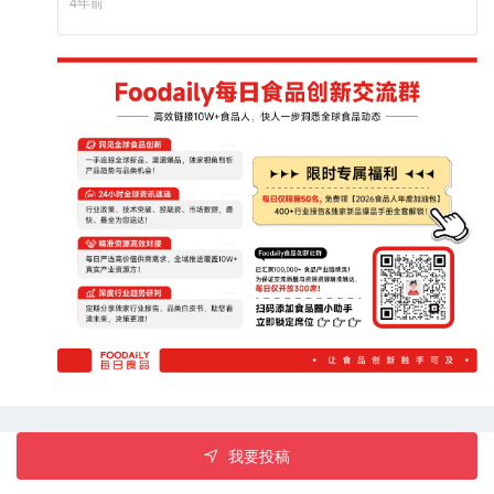
4年前
供三种水果口味——芒果番石榴、覆盆子酸橙和菠萝百香果。
我要投稿