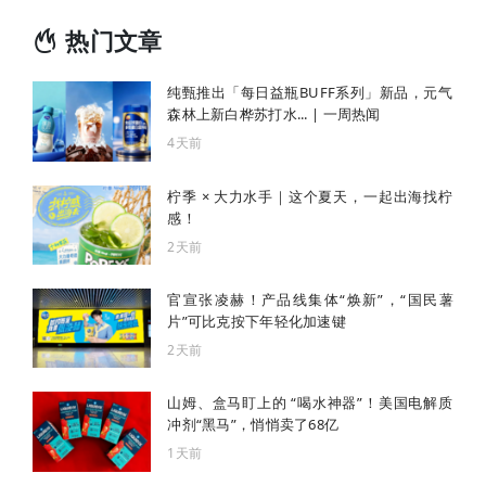
热门文章
纯甄推出「每日益瓶BUFF系列」新品，元气
森林上新白桦苏打水... | 一周热闻
4天前
柠季 × 大力水手｜这个夏天，一起出海找柠
感！
2天前
官宣张凌赫！产品线集体“焕新”，“国民薯
片”可比克按下年轻化加速键
2天前
山姆、盒马盯上的 “喝水神器”！美国电解质
冲剂“黑马”，悄悄卖了68亿
1天前