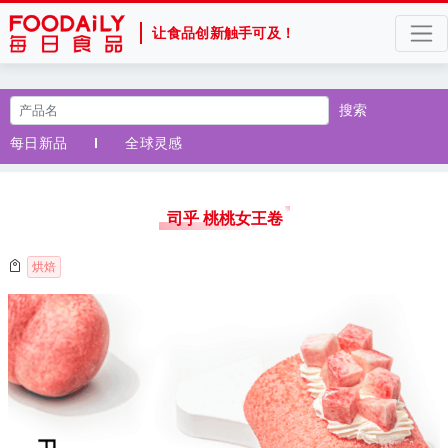
让食品创新触手可及！
搜索
每日新品
全球灵感
司乎 桃桃女王卷
烘焙