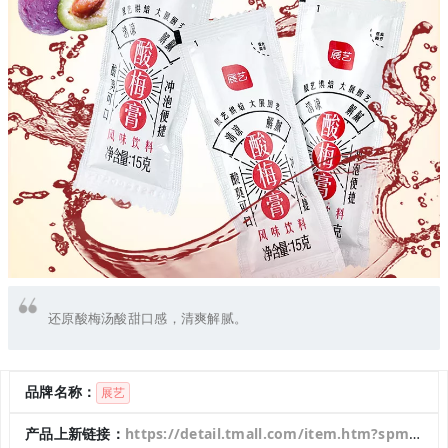
还原酸梅汤酸甜口感，清爽解腻。
品牌名称：
展艺
产品上新链接：
https://detail.tmall.com/item.htm?spm=a1z10.3-b-s.w4011-23010918935.37.21673dd5Oe8NSE&id=670241882605&rn=fd19da660e400485474abb77d65b0b4a&abbucket=10