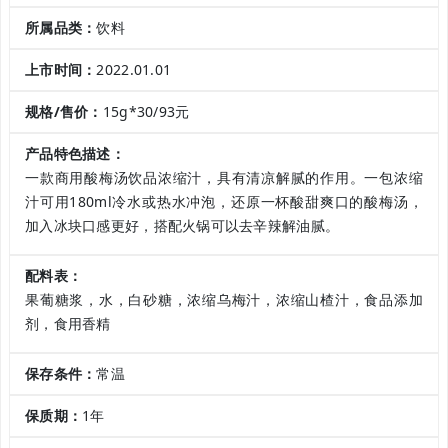
所属品类：
饮料
上市时间：
2022.01.01
规格/售价：
15g*30/93元
产品特色描述：
一款商用酸梅汤饮品浓缩汁，具有清凉解腻的作用。一包浓缩
汁可用180ml冷水或热水冲泡，还原一杯酸甜爽口的酸梅汤，
加入冰块口感更好，搭配火锅可以去辛辣解油腻。
配料表：
果葡糖浆，水，白砂糖，浓缩乌梅汁，浓缩山楂汁，食品添加
剂，食用香精
保存条件：
常温
保质期：
1年