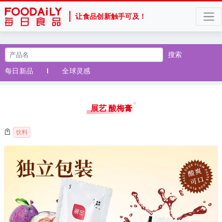
让食品创新触手可及！
搜索
每日新品
全球灵感
展艺 酸梅膏
饮料