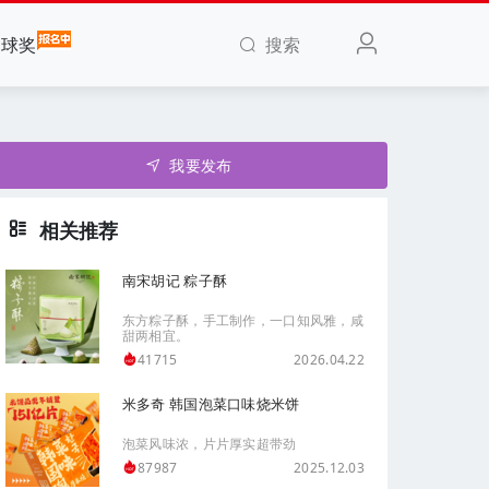
搜索
全球奖
我要发布
相关推荐
南宋胡记 粽子酥
东方粽子酥，手工制作，一口知风雅，咸
甜两相宜。
2026.04.22
41715
米多奇 韩国泡菜口味烧米饼
泡菜风味浓，片片厚实超带劲
2025.12.03
87987