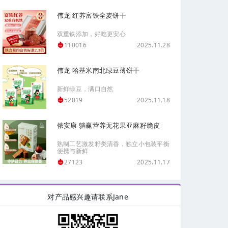
伟龙 红养富铁全麦饼干
双重铁添加，好吃更安心
2025.11.28
110016
伟龙 哈基米南北绿豆薄饼干
新鲜绿豆，满口自然
2025.11.18
52019
侬安康 躺赢营养无花果亚麻籽脆皮
熟制工艺激发籽类清香，独立小包装平衡
便携与新鲜
2025.11.17
27123
对产品感兴趣请联系Jane