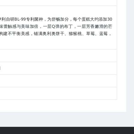
自研BL-99专利菌种，为舒畅加分，每个蛋糕大约添加30
，味蕾触感与美味加倍，一层Q弹的布丁，一层芳香嫩滑的芒
，构建不平衡美感，铺满奥利奥饼干、猕猴桃、草莓、蓝莓，
用