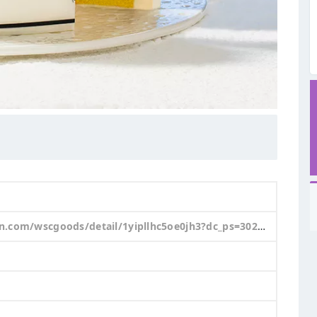
/detail/1yipllhc5oe0jh3?dc_ps=3024730669411581959.200001&oid=52964636