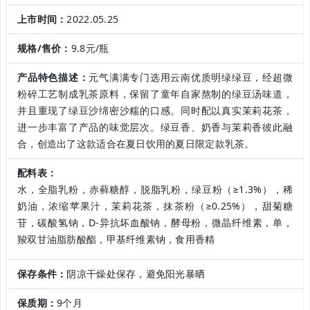
上市时间：
2022.05.25
规格/售价：
9.8元/瓶
产品特色描述：
元气满满专门选用云南优质明绿绿豆，经超微
粉碎工艺制成乳茶原料，保留了童年自家熬制的绿豆汤味道，
并且重现了绿豆沙绵密沙糯的口感。同时配以真实茉莉花茶，
进一步丰富了产品的味觉层次。绿豆香、奶香与茉莉香彼此融
合，创造出了这款适合在夏日饮用的夏日限定款乳茶。
配料表：
水，全脂乳粉，赤藓糖醇，脱脂乳粉，绿豆粉（≥1.3%），稀
奶油，浓缩苹果汁，茉莉花茶，抹茶粉（≥0.25%），甜菊糖
苷，碳酸氢钠，D-异抗坏血酸钠，酵母粉，微晶纤维素，单，
羧双甘油脂肪酸酯，甲基纤维素钠，食用香精
保存条件：
阴凉干燥处保存，避免阳光暴晒
保质期：
9个月