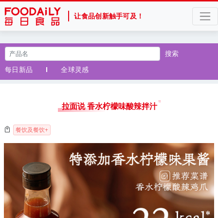
让食品创新触手可及！
搜索
每日新品
全球灵感
拉面说 香水柠檬味酸辣拌汁
餐饮及餐饮+