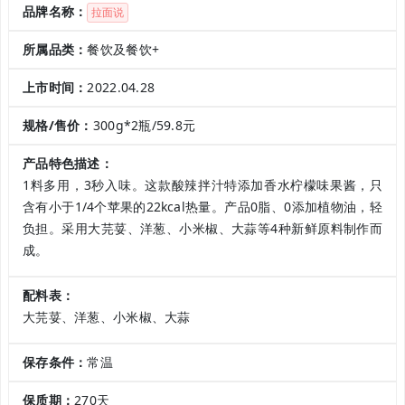
品牌名称：
拉面说
所属品类：
餐饮及餐饮+
上市时间：
2022.04.28
规格/售价：
300g*2瓶/59.8元
产品特色描述：
1料多用，3秒入味。这款
酸辣拌汁特添加香水柠檬味果酱，只
含有小于1/4个苹果的
22kcal热量。产品0脂、0添加植物油，轻
负担。采用大芫荽、洋葱、小米椒、大蒜等4种新鲜原料制作而
成。
配料表：
大芫荽、洋葱、小米椒、大蒜
保存条件：
常温
保质期：
270天