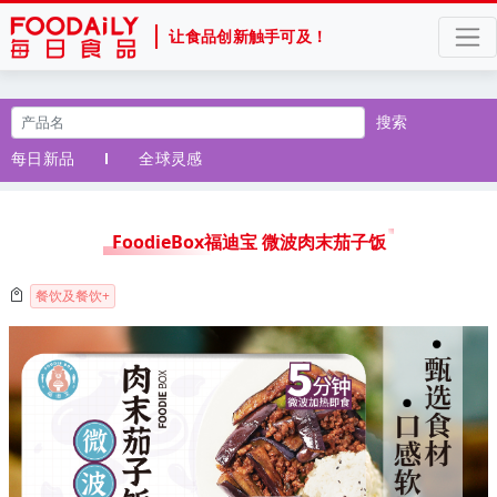
让食品创新触手可及！
搜索
每日新品
全球灵感
FoodieBox福迪宝 微波肉末茄子饭
餐饮及餐饮+