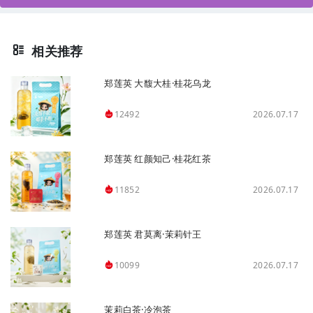
相关推荐
郑莲英 大馥大桂·桂花乌龙
2026.07.17
12492
郑莲英 红颜知己·桂花红茶
2026.07.17
11852
郑莲英 君莫离·茉莉针王
2026.07.17
10099
茉莉白茶·冷泡茶