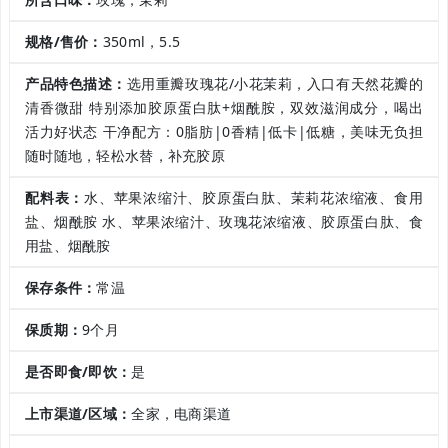
规格/售价：
350ml，5.5
产品特色描述：
选用重瓣玫瑰花/小花茉莉，入口有天然花瓣的
清香微甜 特别添加胶原蛋白肽+烟酰胺，双效滋润成分，喝出
活力好状态 干净配方：0脂肪|0香精|低卡|低糖，美味无负担
随时随地，轻松水替，补充胶原
配料表：
水、苹果浓缩汁、胶原蛋白肽、茉莉花浓缩液、食用
盐、烟酰胺 水、苹果浓缩汁、玫瑰花浓缩液、胶原蛋白肽、食
用盐、烟酰胺
保存条件：
常温
保质期：
9个月
是否即食/即饮：
是
上市渠道/区域：
全家，电商渠道