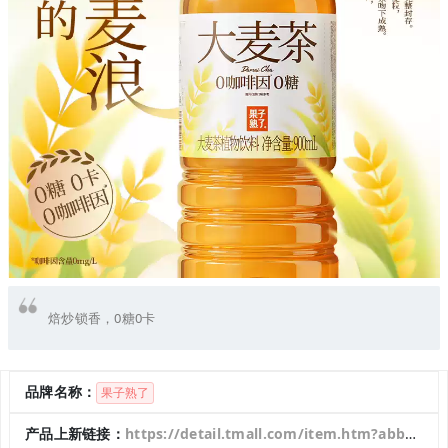
焙炒锁香，0糖0卡
品牌名称：
果子熟了
产品上新链接：
https://detail.tmall.com/item.htm?abbucket=8&id=971892366825&mi_id=00006iIViwQc6v6gesCwFqRcTopp8o8fkKroe3tBlOISMmo&ns=1&priceTId=213e00d417636182037548011e182d&skuId=5922580188015&spm=a21n57.1.hoverItem.2&utparam=%7B%22aplus_abtest%22%3A%223772544c02a117bb8c463c8c1c8cc488%22%7D&xxc=taobaoSearch