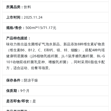
所属品类：
饮料
上市时间：
2025.11.24
规格/售价：
500ml*15/71.17元
产品特色描述：
味动力推出益生菌维矿气泡水新品。新品添加8种维生素矿物质
（维生素B6、B12、C、E和钙、镁、锌、烟酸），搭配4种均瑶
健康明星菌株（J26植物乳植杆菌、JL-1鼠李糖乳酪杆菌、BL-G
101动物双歧杆菌乳亚种、嗜酸乳杆菌），同时采用0脂低卡配
方，适合运动、佐餐等场景。
保存条件：
阴凉干燥
保质期：
9个月
是否即食/即饮：
是