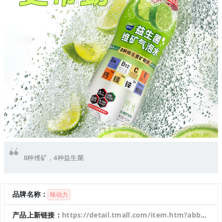
8种维矿，4种益生菌
品牌名称：
味动力
产品上新链接：
https://detail.tmall.com/item.htm?abbucket=8&id=994314967826&mi_id=00008AyXQDNYCiO7SmPDLUK2IuGYiVwE7JcITDWHWKqdsM0&ns=1&priceTId=2147802117643770730757463e1974&skuId=5975270185852&spm=a21n57.1.hoverItem.1&utparam=%7B%22aplus_abtest%22%3A%226142e53f9ade3d8b680c7bd8939d1899%22%7D&xxc=taobaoSearch