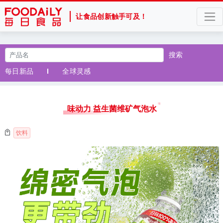
让食品创新触手可及！
搜索
每日新品
全球灵感
味动力 益生菌维矿气泡水
饮料