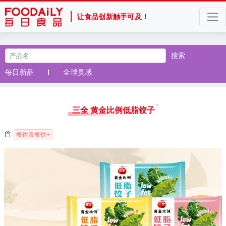
让食品创新触手可及！
搜索
每日新品
全球灵感
三全 黄金比例低脂饺子
餐饮及餐饮+