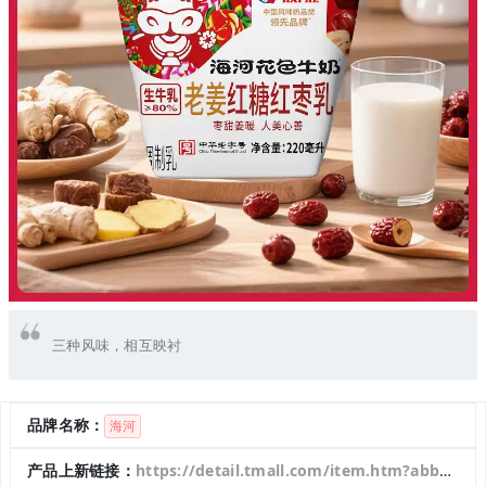
三种风味，相互映衬
品牌名称：
海河
产品上新链接：
https://detail.tmall.com/item.htm?abbucket=8&id=992725635096&mi_id=00005ubxT6yIpeWxZdNxATenirEVlXPTU8UUDaQPFllQCW8&ns=1&priceTId=213e005717635659156236941e11de&skuId=5969217520221&spm=a21n57.1.item.1&utparam=%7B%22aplus_abtest%22%3A%227383c6708e0fef6465cb0794a971b60f%22%7D&xxc=taobaoSearch