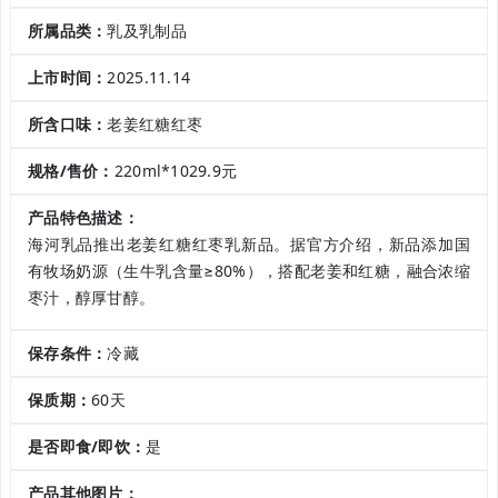
所属品类：
乳及乳制品
上市时间：
2025.11.14
所含口味：
老姜红糖红枣
规格/售价：
220ml*1029.9元
产品特色描述：
海河乳品推出老姜红糖红枣乳新品。据官方介绍，新品添加国
有牧场奶源（生牛乳含量≥80%），搭配老姜和红糖，融合浓缩
枣汁，醇厚甘醇。
保存条件：
冷藏
保质期：
60天
是否即食/即饮：
是
产品其他图片：