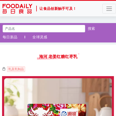
让食品创新触手可及！
搜索
每日新品
全球灵感
海河 老姜红糖红枣乳
乳及乳制品