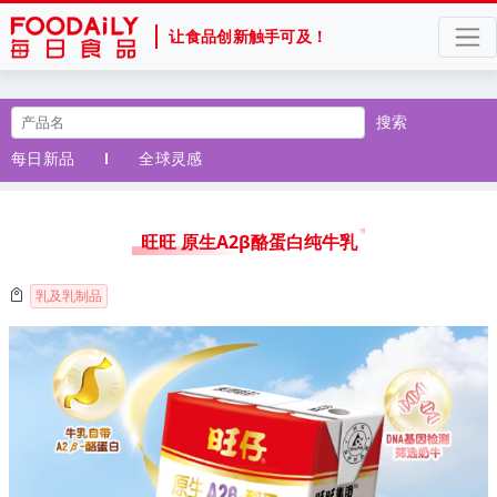
让食品创新触手可及！
搜索
每日新品
全球灵感
旺旺 原生A2β酪蛋白纯牛乳
乳及乳制品