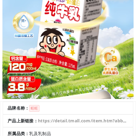
品牌名称：
旺旺
产品上新链接：
https://detail.tmall.com/item.htm?abbucket=15&id=988367579450&mi_id=0000cxk3PVb68c0SHkU6Depi92d-T7T1tyKv7SOfUjp12PA&ns=1&priceTId=2147878f17618385269601441e1081&skuId=6122128091235&spm=a21n57.1.hoverItem.2&utparam=%7B%22aplus_abtest%22%3A%22ad37c2b61c7ceeb5b5e71cc156576d59%22%7D&xxc=taobaoSearch
所属品类：
乳及乳制品