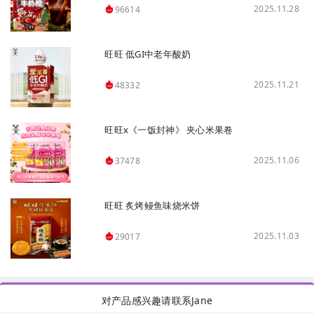
2025.11.28
96614
旺旺 低GI中老年酸奶
2025.11.21
48332
旺旺x《一饭封神》 夹心米果卷
2025.11.06
37478
旺旺 炙烤鳗鱼味烧米饼
2025.11.03
29017
对产品感兴趣请联系Jane