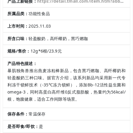
产品上新链接：
https://detail.tmall.com/item.htm?abbucket=20&id=991630173468&pisk=ge_nP-aNqM-Q5ruIx7YQxi6IxVZTAeTWiT3JeUpzbdJ1yDIRvUXla9JKvuZCEuXdFTnLNksoEdf2vW6ReGvlQOvFJk9-rYXNwXKPyLQoONXmy2eQA_ukyUyYHrUAO6LWz-IOXIdqdQRETzpEzP8Bw5c1Q5aAO69StYPAbrUuOHXU40JPUFJwNI8r4LJzsFRXZUue425wQdOyzU-E8AlwOBDE44Wz7PRJM2JyY2Jw_IAezLWyYFPMNdRezUWP_5ASTmqeda7N78_OFOcp3U7MtHvVsogrr6gvYK79Q4yVkB2X36Jiz4J2_1q5s6enl1LCWtAApPuhn6SVUiWaS2x1Y1bkcaMU_U-PXiKhjJukBwdk0U-ia45M8dtyOEzqICsN9g7CKb0yOwQvqKtga4tJ7ZKV09c7G18eaTtfy-gBL_5fliL0rV8H4gzmbmJ3q4OawNoSVHR6sKppcWX05xKU-5Vi07te1B9Ys5mSVHR6sKFgsmzWYCOBH&rn=5926f586afffe284377741b01db946ed&spm=a1z10.3-b.w4011-22974094260.71.4a1c2d079czcQz
所属品类：
功能性食品
上市时间：
2025.11.03
所含口味：
轻盈酸奶，高纤椰奶，黑巧燃咖
规格/售价：
12g*6根/23.9元
产品特色描述：
暴肌独角兽推出燕麦冻粒棒新品，包含黑巧燃咖、高纤椰奶和
轻盈酸奶三种口味。据官方介绍，该系列新品均采用新一代专
利冻干锁鲜技术（-35℃冻力锁鲜），添加Bb-12活性益生菌和
omega-3，同时高蛋白高纤维0反式脂肪酸，热量约为56kcal/
根，饱腹健康，适合工作间隙等场景。
保存条件：
常温保存
是否即食/即饮：
是