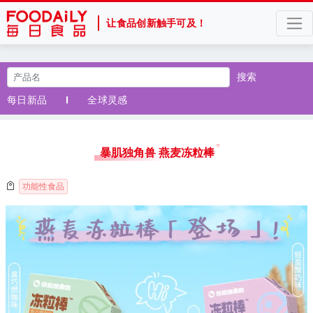
让食品创新触手可及！
搜索
每日新品
全球灵感
暴肌独角兽 燕麦冻粒棒
功能性食品