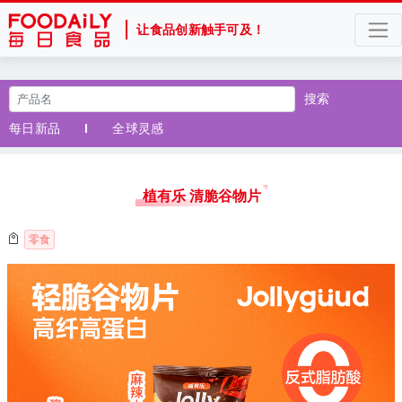
让食品创新触手可及！
搜索
每日新品
全球灵感
植有乐 清脆谷物片
零食