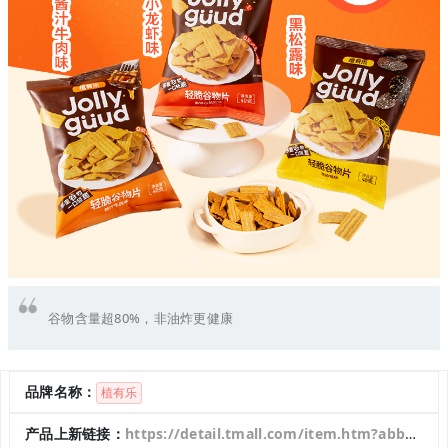
谷物含量超80%，非油炸更健康
品牌名称：
植有乐
产品上新链接：
https://detail.tmall.com/item.htm?abbucket=1&id=926828290747&mi_id=00008wsNwq7itT309gg2tuSxYzDqiOxEyfHVrMAhOLAA7K4&ns=1&priceTId=21504a0717588157418845291e0f49&skuId=6021531839444&spm=a21n57.1.hoverItem.1&utparam=%7B%22aplus_abtest%22%3A%22c8b2cc88a03c9b7b111272f66d054e1d%22%7D&xxc=taobaoSearch