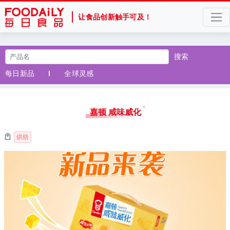
让食品创新触手可及！
搜索
每日新品
全球灵感
嘉顿 咸味威化
烘焙