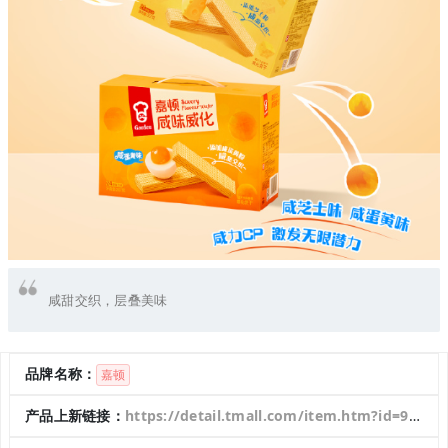
咸甜交织，层叠美味
品牌名称：
嘉顿
产品上新链接：
https://detail.tmall.com/item.htm?id=949675441382&pisk=gNIofoZV-a8SjNiSrJx7ywW51CUx23tBr6np9HdUuIRfw8TLODbHiO88F6CdoBfViQ5hd89eT65H9aUYXT6WAHP9tlEOF40fwZ5kUpW4Ld9n4-LPI0oSDHPT6l3x3UNJY6C1c37qudO2UpJyU-c2CpxeLH8znIJHC2lPTHy0ndJoa0REzjr2IIkrY4JEgmJ6QLorYeyc3I9HUH-FTnyDdIReYHlb1zR5YiS4Tgf0L4XxwiJkrCWyaTBR01h96T-qxDAkpU2RUImEYibn-X1waPMvO3d5dLfQf0ty-a5k3Hqn03f5UM8cvSE9rOJFO3I4L4RNy_KV4NDEYtxkaeIVMbVD_g6Vfn8YbRXVc_B5m9HUYKC9gTsyxly6q3RymKsLG0RhuwSJPHGzZHWDLgJruVRu-D94piuIRUJXnChdoJ13S1Ire-2m7JTyhLOTn-0IRUJXnCe0nVrBzK9W6&spm=a21xtw.29178619.0.0