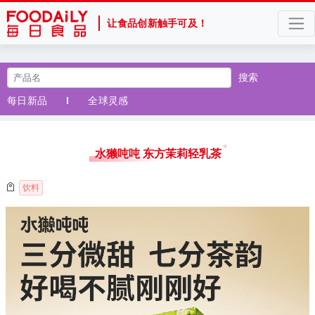
让食品创新触手可及！
搜索
每日新品
全球灵感
水獭吨吨 东方茉莉轻乳茶
饮料