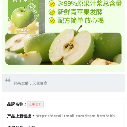
鲜果发酵，天然健康
品牌名称：
江中食疗
产品上新链接：
https://detail.tmall.com/item.htm?abbucket=1&id=967446571719&mi_id=0000OhggyNywmFCizBEpG5cQ-uZFbCCbNG9vUVJqWh8WKxk&ns=1&skuId=6082136555330&spm=a21n57.1.hoverItem.1&utparam=%7B%22aplus_abtest%22%3A%221f380d730a43cf3a2b5ec174b256c22f%22%7D&xxc=taobaoSearch