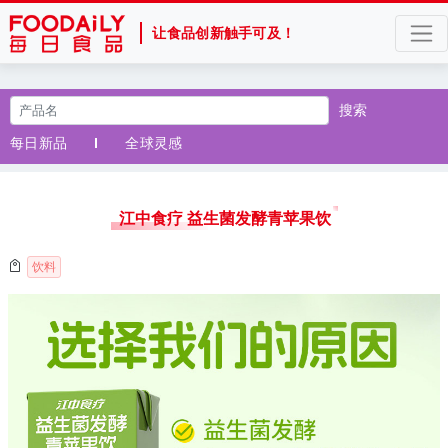
让食品创新触手可及！
搜索
每日新品
全球灵感
江中食疗 益生菌发酵青苹果饮
饮料